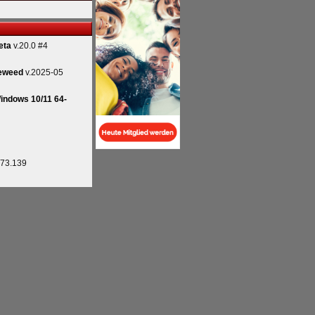
eta
v.20.0 #4
eweed
v.2025-05
indows 10/11 64-
.73.139