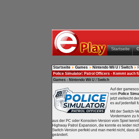
Startseite
Startseite
Games
Nintendo Wii U / Switch
Nintendo Switch
Police Simulator: Patrol Officers - Kommt auch f
Games - Nintendo Wii U / Switch
Auf der gamescom
vom
Police Simu
jetzt vielleicht 
es auf jedenfall f
Mit der Switch-V
Vordermann zu hal
aus der PC oder Konsolen-Version vom Spiel kennt, 
Highway Patrol Expansion, die konnte es leider nich
Switch-Version perfekt und man merkt nicht, dass di
geändert.