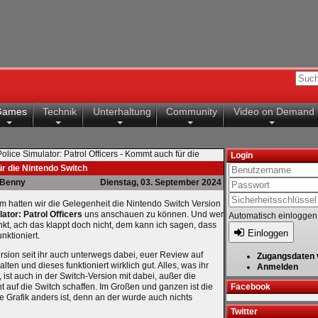
Games
Technik
Unterhaltung
Community
Video on Demand
Police Simulator: Patrol Officers - Kommt auch für die
Login
ür die Nintendo Switch
Benny
Dienstag, 03. September 2024
 hatten wir die Gelegenheit die Nintendo Switch Version
lator: Patrol Officers
uns anschauen zu können. Und wer
Automatisch einloggen
denkt, ach das klappt doch nicht, dem kann ich sagen, dass
Einloggen
unktioniert.
ersion seit ihr auch unterwegs dabei, euer Review auf
Zugangsdaten 
ten und dieses funktioniert wirklich gut. Alles, was ihr
Anmelden
ist auch in der Switch-Version mit dabei, außer die
t auf die Switch schaffen. Im Großen und ganzen ist die
Facebook
e Grafik anders ist, denn an der wurde auch nichts
Twitter