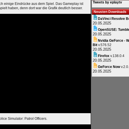
Tweets by eplaytv
ch einige Eindrücke aus dem Spiel. Das Gameplay ist
ielt haben, denn dort war die Grafik deutlich besser.
Neusten Downloads
DaVinci Resolve B
20.05.2025
OpenSUSE: Tumbl
20.05.2025
Nvidia GeForce - W
Bit
v.576.52
20.05.2025
Firefox
v.138.0.4
20.05.2025
GeForce Now
v.2.0
20.05.2025
ice Simulator: Patrol Officers.