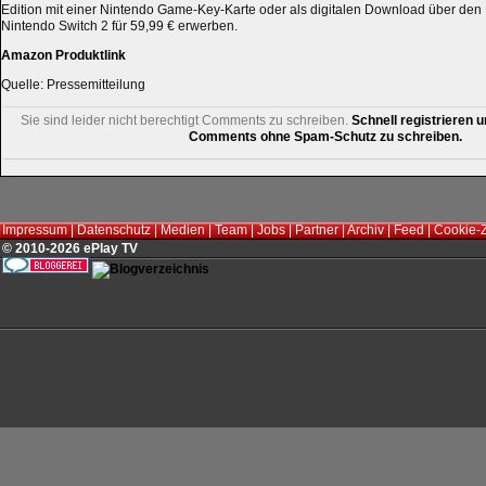
Edition mit einer Nintendo Game-Key-Karte oder als digitalen Download über den
Nintendo Switch 2 für 59,99 € erwerben.
Amazon Produktlink
Quelle: Pressemitteilung
Sie sind leider nicht berechtigt Comments zu schreiben.
Schnell registrieren u
Comments ohne Spam-Schutz zu schreiben.
Impressum
|
Datenschutz
|
Medien
|
Team
|
Jobs
|
Partner
|
Archiv
|
Feed
|
Cookie-
© 2010-2026 ePlay TV