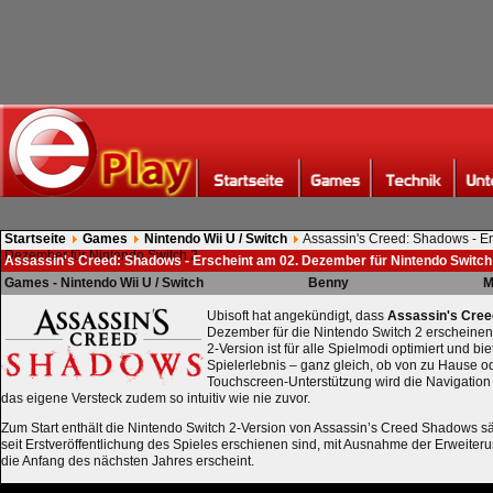
Startseite
Games
Nintendo Wii U / Switch
Assassin's Creed: Shadows - Er
Dezember für Nintendo Switch 2
Assassin's Creed: Shadows - Erscheint am 02. Dezember für Nintendo Switch
Games - Nintendo Wii U / Switch
Benny
M
Ubisoft hat angekündigt, dass
Assassin's Cre
Dezember für die Nintendo Switch 2 erscheinen
2-Version ist für alle Spielmodi optimiert und b
Spielerlebnis – ganz gleich, ob von zu Hause 
Touchscreen-Unterstützung wird die Navigation
das eigene Versteck zudem so intuitiv wie nie zuvor.
Zum Start enthält die Nintendo Switch 2-Version von Assassin’s Creed Shadows sä
seit Erstveröffentlichung des Spieles erschienen sind, mit Ausnahme der Erweiteru
die Anfang des nächsten Jahres erscheint.