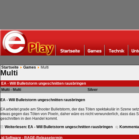
Startseite
Games
Multi
Multi
EA - Will Bulletstorm ungeschnitten rausbringen
Multi - Multi
Silver
EA - Will Bulletstorm ungeschnitten rausbringen
EA arbeitet grade am Shooter Bulletstorm, der das Töten spektakulär in Szene setz
etwas gegen das Töten von Pixeln, daher wäre es nicht verwunderlich, dass das S
geschnitten in den Handel kommt.
Weiterlesen: EA - Will Bulletstorm ungeschnitten rausbringen
Kommentar
id Software - RAGE-Releasetermin