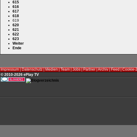
615
616
617
618
619
620
621
622
623
Weiter
Ende
Impressum
|
Datenschutz
|
Medien
|
Team
|
Jobs
|
Partner
|
Archiv
|
Feed
|
Cookie-
© 2010-2026 ePlay TV