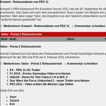
Konami - Releasedatum von PES 11
Konami`s FIFA-Konkurrent Pro Evolution Soccer 2011 soll am 30. September für all
erscheinen. Das Spiel soll nach dem europäischen Team Leader Jon Murphy ein g
machen. Man wäre sogar "stolz, das Ergebnis nun den Spielern präsentieren zu
"äußerst intensiv gearbeitet" hat.
Weiterlesen: Konami - Releasedatum von PES 11
Kommentar schreiben
Valve - Portal 2 Releasetermin
Multi - Multi
Silver
Valve - Portal 2 Releasetermin
Auf der GamesCom hat Valve den Releasetermin vom Portal-Nachfolger bekannt ge
demnach für die 360 und PS3 am 9. Februar 2011 erscheinen.
Weiterlesen: Valve - Portal 2 Releasetermin
Kommentar schreiben
EA - FIFA 11 GC-Trailer
F1 2010 - Erstes Gameplay-Video erschienen
Ubisoft - Demo für Tom Clancy’s H.A.W.X. 2
Star Wars the Force Unleashed 2 - neuer Trailer erschienen
PES 2011 - Video erklärt die Meister Liga Online
Seite 619 von 663
Start
Zurück
614