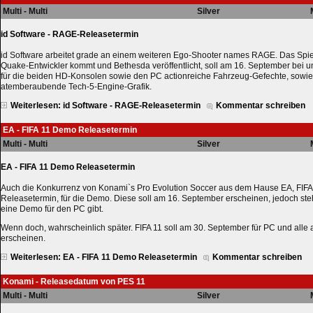
Multi - Multi
Silver
id Software - RAGE-Releasetermin
id Software arbeitet grade an einem weiteren Ego-Shooter names RAGE. Das Spi
Quake-Entwickler kommt und Bethesda veröffentlicht, soll am 16. September bei u
für die beiden HD-Konsolen sowie den PC actionreiche Fahrzeug-Gefechte, sowie
atemberaubende Tech-5-Engine-Grafik.
Weiterlesen: id Software - RAGE-Releasetermin
Kommentar schreiben
EA - FIFA 11 Demo Releasetermin
Multi - Multi
Silver
EA - FIFA 11 Demo Releasetermin
Auch die Konkurrenz von Konami`s Pro Evolution Soccer aus dem Hause EA, FIFA
Releasetermin, für die Demo. Diese soll am 16. September erscheinen, jedoch steht
eine Demo für den PC gibt.
Wenn doch, wahrscheinlich später. FIFA 11 soll am 30. September für PC und alle
erscheinen.
Weiterlesen: EA - FIFA 11 Demo Releasetermin
Kommentar schreiben
Konami - Releasedatum von PES 11
Multi - Multi
Silver