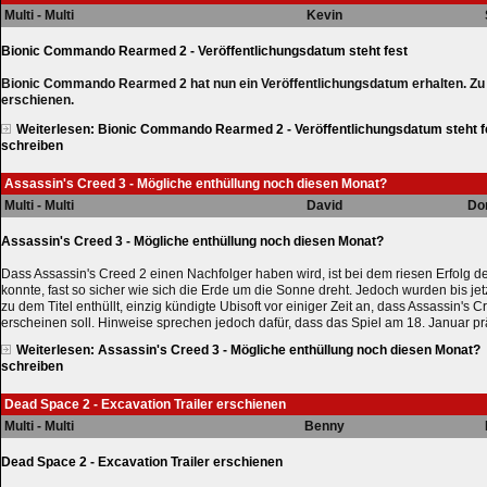
Multi - Multi
Kevin
Bionic Commando Rearmed 2 - Veröffentlichungsdatum steht fest
Bionic Commando Rearmed 2 hat nun ein Veröffentlichungsdatum erhalten. Zu
erschienen.
Weiterlesen: Bionic Commando Rearmed 2 - Veröffentlichungsdatum steht f
schreiben
Assassin's Creed 3 - Mögliche enthüllung noch diesen Monat?
Multi - Multi
David
Do
Assassin's Creed 3 - Mögliche enthüllung noch diesen Monat?
Dass Assassin's Creed 2 einen Nachfolger haben wird, ist bei dem riesen Erfolg 
konnte, fast so sicher wie sich die Erde um die Sonne dreht. Jedoch wurden bis je
zu dem Titel enthüllt, einzig kündigte Ubisoft vor einiger Zeit an, dass Assassin's
erscheinen soll. Hinweise sprechen jedoch dafür, dass das Spiel am 18. Januar prä
Weiterlesen: Assassin's Creed 3 - Mögliche enthüllung noch diesen Monat?
schreiben
Dead Space 2 - Excavation Trailer erschienen
Multi - Multi
Benny
Dead Space 2 - Excavation Trailer erschienen