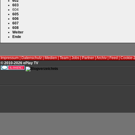
602
603
604
605
606
607
608
Weiter
Ende
Impressum
|
Datenschutz
|
Medien
|
Team
|
Jobs
|
Partner
|
Archiv
|
Feed
|
Cookie-
© 2010-2026 ePlay TV