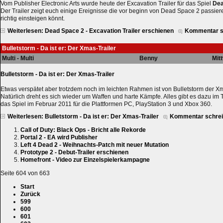
Vom Publisher Electronic Arts wurde heute der Excavation Trailer für das Spiel
Dea
Der Trailer zeigt euch einige Ereignisse die vor beginn von Dead Space 2 passieren
richtig einsteigen könnt.
Weiterlesen: Dead Space 2 - Excavation Trailer erschienen
Kommentar s
Bulletstorm - Da ist er: Der Xmas-Trailer
Multi - Multi
Benny
Mit
Bulletstorm - Da ist er: Der Xmas-Trailer
Etwas verspätet aber trotzdem noch im leichten Rahmen ist von Bulletstorm der Xm
Natürlich dreht es sich wieder um Waffen und harte Kämpfe. Alles gibt es dazu im 
das Spiel im Februar 2011 für die Plattformen PC, PlayStation 3 und Xbox 360.
Weiterlesen: Bulletstorm - Da ist er: Der Xmas-Trailer
Kommentar schre
Call of Duty: Black Ops - Bricht alle Rekorde
Portal 2 - EA wird Publisher
Left 4 Dead 2 - Weihnachts-Patch mit neuer Mutation
Prototype 2 - Debut-Trailer erschienen
Homefront - Video zur Einzelspielerkampagne
Seite 604 von 663
Start
Zurück
599
600
601