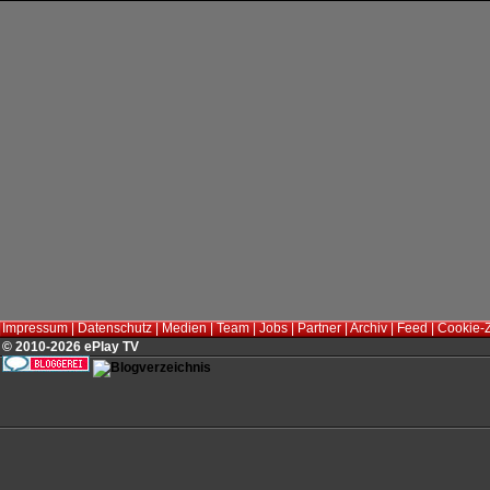
Impressum
|
Datenschutz
|
Medien
|
Team
|
Jobs
|
Partner
|
Archiv
|
Feed
|
Cookie-
© 2010-2026 ePlay TV