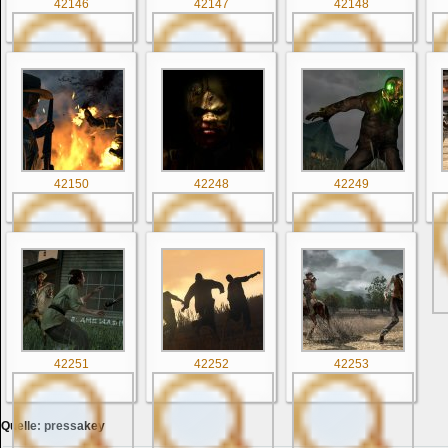
42146
42147
42148
42150
42248
42249
42251
42252
42253
Quelle:
pressakey