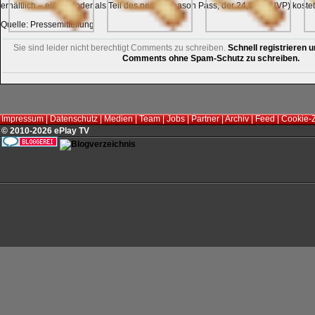
erhältlich – einzeln oder als Teil des neuen Season Pass, der 24,99 € (UVP) kostet
Quelle: Pressemitteilung
Sie sind leider nicht berechtigt Comments zu schreiben.
Schnell registrieren u
Comments ohne Spam-Schutz zu schreiben.
Impressum
|
Datenschutz
|
Medien
|
Team
|
Jobs
|
Partner
|
Archiv
|
Feed
|
Cookie-
© 2010-2026 ePlay TV