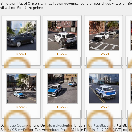
Simulator: Patrol Officers am häufigsten gewünscht und ermöglicht es virtuellen
stilvoll auf Streife zu gehen.
16x9-1
16x9-2
16x9-3
16x9-5
16x9-6
16x9-7
Das neue Quality-of-Life-Update ist kostenlos für den PC, PlayStation 4, PlayStat
Series X|S verfügbar. Das Adventurer Police Vehicle DLC ist für 2,99 € (UVP) auf 