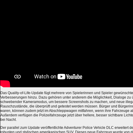
Das Quality-of-Life-Update fügt mehrere von Spielerinnen und Spieler gewünscht
Verbesserungen hinzu. Dazu gehören unter anderem die Möglichkeit, Dialoge zu 
schwebender Kameramodus, um bessere Screenshots zu machen, und neue illeg
Rauschzustände, die überprüft und getestet werden müssen. Bürger und Bürgerinne
waren, können zudem jetzt im Abschleppwagen mitfahren, wenn ihre Fahrzeuge 
Außerdem verfügen die Polizeifahrzeuge jetzt über hellere, besser sichtbare Licht
bei Nacht.
Der parallel zum Update veröffentlichte Adventurer Police Vehicle DLC erweitert 
robusten und stylischen amerikanischen SUV. Dieses neue Fahrzeug wurde von d