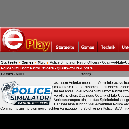
Startseite
Games
Multi
Police Simulator: Patrol Officers - Quality-of-Life-
Police Simulator: Patrol Officers - Quality-of-Life-Update
Games - Multi
Benny
astragon Entertainment und Aesir Interactive fre
kostenlose Update zusammen mit einem brand
ihr beliebtes Spiel
Police Simulator: Patrol Off
veröffentlichen. Das neue Quality-of-Life-Updat
Verbesserungen ein, die das Spielerlebnis insg
Darüber hinaus bringt der Adventurer Police Ve
Community am meisten gewünschten Fahrzeuge ins Spiel: einen Polizei-SUV mit v