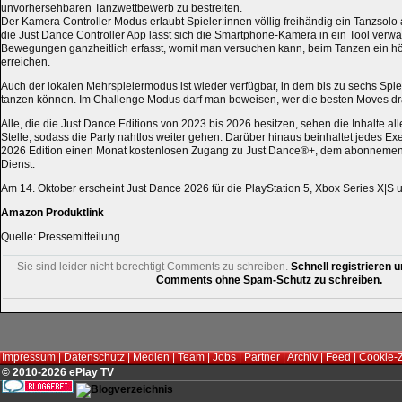
unvorhersehbaren Tanzwettbewerb zu bestreiten.
Der Kamera Controller Modus erlaubt Spieler:innen völlig freihändig ein Tanzsolo 
die Just Dance Controller App lässt sich die Smartphone-Kamera in ein Tool verwa
Bewegungen ganzheitlich erfasst, womit man versuchen kann, beim Tanzen ein h
erreichen.
Auch der lokalen Mehrspielermodus ist wieder verfügbar, in dem bis zu sechs Spiel
tanzen können. Im Challenge Modus darf man beweisen, wer die besten Moves dr
Alle, die die Just Dance Editions von 2023 bis 2026 besitzen, sehen die Inhalte alle
Stelle, sodass die Party nahtlos weiter gehen. Darüber hinaus beinhaltet jedes E
2026 Edition einen Monat kostenlosen Zugang zu Just Dance®+, dem abonnement
Dienst.
Am 14. Oktober erscheint Just Dance 2026 für die PlayStation 5, Xbox Series X|S 
Amazon Produktlink
Quelle: Pressemitteilung
Sie sind leider nicht berechtigt Comments zu schreiben.
Schnell registrieren u
Comments ohne Spam-Schutz zu schreiben.
Impressum
|
Datenschutz
|
Medien
|
Team
|
Jobs
|
Partner
|
Archiv
|
Feed
|
Cookie-
© 2010-2026 ePlay TV