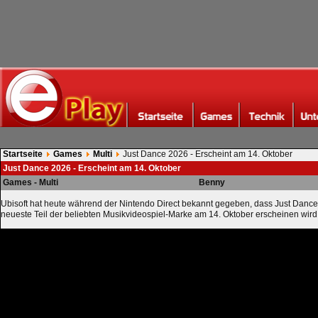
Startseite
Games
Multi
Just Dance 2026 - Erscheint am 14. Oktober
Just Dance 2026 - Erscheint am 14. Oktober
Games - Multi
Benny
Ubisoft hat heute während der Nintendo Direct bekannt gegeben, dass Just Dance
neueste Teil der beliebten Musikvideospiel-Marke am 14. Oktober erscheinen wird