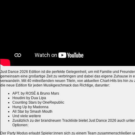
Just Dance 2026 Edition ist die perfekte Gelegenheit, um mit Familie und Fre
gemeinsam eine großartige Zeit zu verbringen und dabei das eigene Zuhause in e
verwandeln. Mit 40 mitreißenden neuen Titeln, von aktuellen Chart-Hits bis hin zu z
die neue Edition für jeden Musikgeschmack das Richtige, darunter:
APT. by ROSÉ & Bruno Mars
Houdini by Dua Lipa
Counting Stars by OneRepublic
Hung Up by Madonna
All Star by Smash Mouth
Und viele weitere
Zusätzlich zu der brandneuen Trackliste bietet Just Dance 2026 auch unt
Optionen: ​
Der Party Modus erlaubt Spieler:innen sich zu einem Team zusammenschließen 