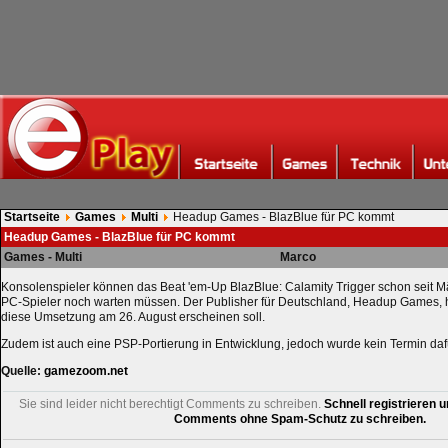
Startseite
Games
Multi
Headup Games - BlazBlue für PC kommt
Headup Games - BlazBlue für PC kommt
Games - Multi
Marco
Konsolenspieler können das Beat 'em-Up BlazBlue: Calamity Trigger schon seit M
PC-Spieler noch warten müssen. Der Publisher für Deutschland, Headup Games, 
diese Umsetzung am 26. August erscheinen soll.
Zudem ist auch eine PSP-Portierung in Entwicklung, jedoch wurde kein Termin daf
Quelle:
gamezoom.net
Sie sind leider nicht berechtigt Comments zu schreiben.
Schnell registrieren u
Comments ohne Spam-Schutz zu schreiben.