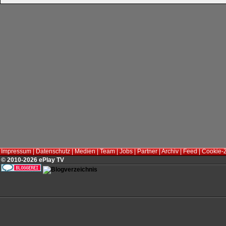
Impressum
|
Datenschutz
|
Medien
|
Team
|
Jobs
|
Partner
|
Archiv
|
Feed
|
Cookie-
© 2010-2026 ePlay TV