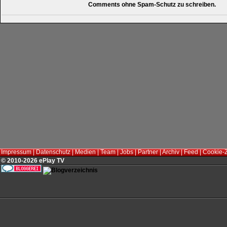
Comments ohne Spam-Schutz zu schreiben.
Impressum
|
Datenschutz
|
Medien
|
Team
|
Jobs
|
Partner
|
Archiv
|
Feed
|
Cookie-
© 2010-2026 ePlay TV