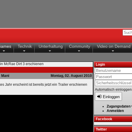
Games
Technik
Unterhaltung
Community
Video on Demand
olin McRae Dirt 3 erschienen
Login
Mani
Montag, 02. August 2010
Jahr erscheint ist bereits jetzt ein Trailer erschienen
Automatisch einloggen
Einloggen
Zugangsdaten 
Anmelden
Facebook
Twitter