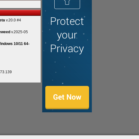
eta
v.20.0 #4
eweed
v.2025-05
indows 10/11 64-
.73.139