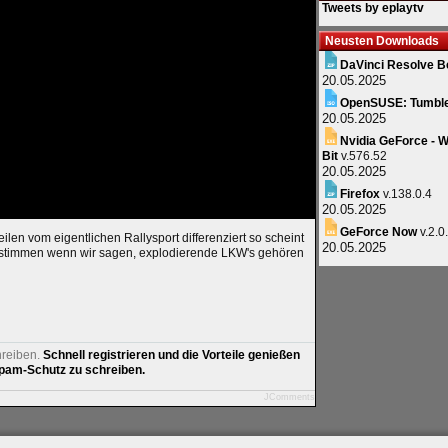
Tweets by eplaytv
Neusten Downloads
DaVinci Resolve B
20.05.2025
OpenSUSE: Tumbl
20.05.2025
Nvidia GeForce - W
Bit
v.576.52
20.05.2025
Firefox
v.138.0.4
20.05.2025
GeForce Now
v.2.0
ilen vom eigentlichen Rallysport differenziert so scheint
20.05.2025
 zustimmen wenn wir sagen, explodierende LKW's gehören
hreiben.
Schnell registrieren und die Vorteile genießen
am-Schutz zu schreiben.
JComments