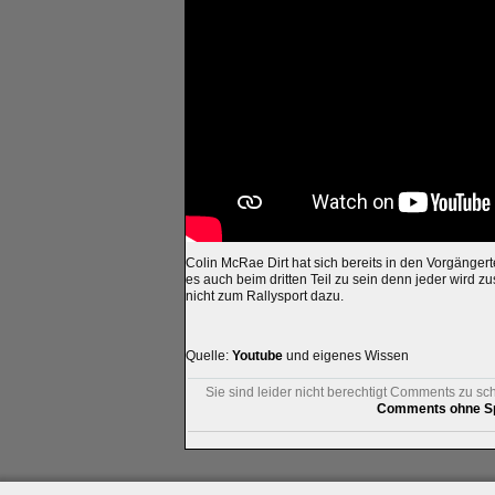
Colin McRae Dirt hat sich bereits in den Vorgängerte
es auch beim dritten Teil zu sein denn jeder wird
nicht zum Rallysport dazu.
Quelle:
Youtube
und eigenes Wissen
Sie sind leider nicht berechtigt Comments zu sc
Comments ohne Sp