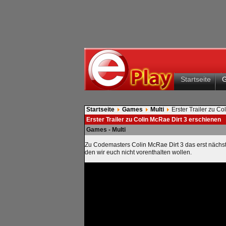
Startseite
Startseite
Games
Multi
Erster Trailer zu C
Erster Trailer zu Colin McRae Dirt 3 erschienen
Games - Multi
Zu Codemasters Colin McRae Dirt 3 das erst nächstes 
den wir euch nicht vorenthalten wollen.