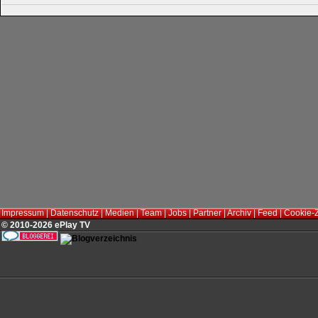
Impressum
|
Datenschutz
|
Medien
|
Team
|
Jobs
|
Partner
|
Archiv
|
Feed
|
Cookie-
© 2010-2026 ePlay TV