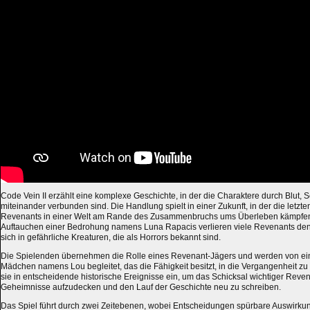
Code Vein II erzählt eine komplexe Geschichte, in der die Charaktere durch Blut,
miteinander verbunden sind. Die Handlung spielt in einer Zukunft, in der die letz
Revenants in einer Welt am Rande des Zusammenbruchs ums Überleben kämpfen
Auftauchen einer Bedrohung namens Luna Rapacis verlieren viele Revenants de
sich in gefährliche Kreaturen, die als Horrors bekannt sind.
Die Spielenden übernehmen die Rolle eines Revenant-Jägers und werden von e
Mädchen namens Lou begleitet, das die Fähigkeit besitzt, in die Vergangenheit z
sie in entscheidende historische Ereignisse ein, um das Schicksal wichtiger Reve
Geheimnisse aufzudecken und den Lauf der Geschichte neu zu schreiben.
Das Spiel führt durch zwei Zeitebenen, wobei Entscheidungen spürbare Auswirku