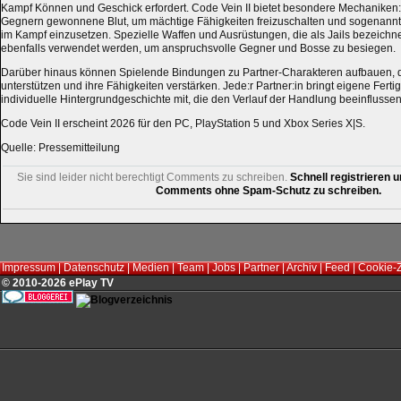
Kampf Können und Geschick erfordert. Code Vein II bietet besondere Mechaniken
Gegnern gewonnene Blut, um mächtige Fähigkeiten freizuschalten und sogenannt
im Kampf einzusetzen. Spezielle Waffen und Ausrüstungen, die als Jails bezeich
ebenfalls verwendet werden, um anspruchsvolle Gegner und Bosse zu besiegen.
Darüber hinaus können Spielende Bindungen zu Partner-Charakteren aufbauen, d
unterstützen und ihre Fähigkeiten verstärken. Jede:r Partner:in bringt eigene Ferti
individuelle Hintergrundgeschichte mit, die den Verlauf der Handlung beeinflussen
Code Vein II erscheint 2026 für den PC, PlayStation 5 und Xbox Series X|S.
Quelle: Pressemitteilung
Sie sind leider nicht berechtigt Comments zu schreiben.
Schnell registrieren u
Comments ohne Spam-Schutz zu schreiben.
Impressum
|
Datenschutz
|
Medien
|
Team
|
Jobs
|
Partner
|
Archiv
|
Feed
|
Cookie-
© 2010-2026 ePlay TV