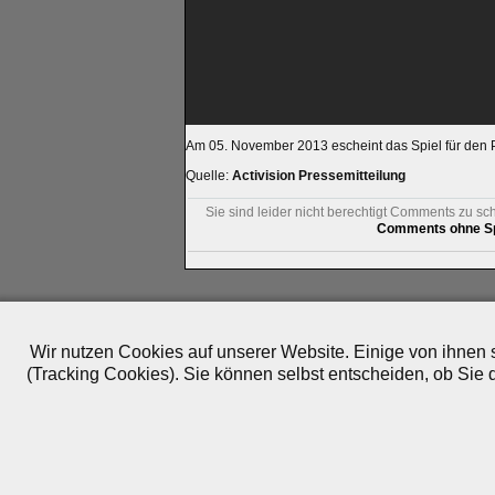
Am 05. November 2013 escheint das Spiel für den P
Quelle:
Activision Pressemitteilung
Sie sind leider nicht berechtigt Comments zu sc
Comments ohne Sp
Impressum
|
Datenschutz
|
Medien
|
Team
|
Jobs
|
P
© 2010-2026 ePlay TV
Wir nutzen Cookies auf unserer Website. Einige von ihnen s
(Tracking Cookies). Sie können selbst entscheiden, ob Sie 