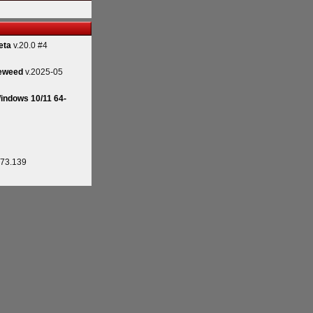
eta
v.20.0 #4
eweed
v.2025-05
indows 10/11 64-
.73.139