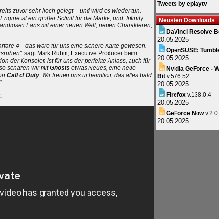
Tweets by eplaytv
reits zuvor sehr hoch gelegt – und wird es wieder tun.
-Engine ist ein großer Schritt für die Marke, und Infinity
Neusten Downloads
randiosen Fans mit einer neuen Welt, neuen Charakteren,
DaVinci Resolve B
20.05.2025
arfare 4 – das wäre für uns eine sichere Karte gewesen.
OpenSUSE: Tumbl
usruhen“,
sagt Mark Rubin, Executive Producer beim
20.05.2025
on der Konsolen ist für uns der perfekte Anlass, auch für
so schaffen wir mit
Ghosts
etwas Neues, eine neue
Nvidia GeForce - W
von
Call of Duty
. Wir freuen uns unheimlich, das alles bald
Bit
v.576.52
"
20.05.2025
Firefox
v.138.0.4
.
20.05.2025
GeForce Now
v.2.0
20.05.2025