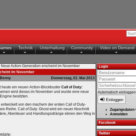
Games
Technik
Unterhaltung
Community
Video on Demand
 - Neue Action-Generation erscheint im November
Login
rscheint im November
Benny
Donnerstag, 02. Mai 2013
gt heute ein neuen Action-Blockbuster
Call of Duty:
heinen wird dieses im November und wurde eine neue
Automatisch einloggen
Engine besitzten.
Einloggen
 entwickelt von den machern der ersten Call of Duty-
re-Reihe. Call of Duty: Ghost wird ein neuer Abschnitt
Zugangsdaten 
ktere, Abenteuer und Handlungsstränge ebnen den Weg in
Anmelden
Facebook
Twitter
rklärte: