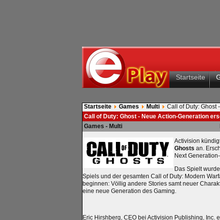
Startseite
Startseite
Games
Multi
Call of Duty: Ghost
Call of Duty: Ghost - Neue Action-Generation e
Games - Multi
Activision kündi
Ghosts
an. Ersc
Next Generation-
Das Spielt wurde
Spiels und der gesamten Call of Duty: Modern Warfa
beginnen: Völlig andere Stories samt neuer Chara
eine neue Generation des Gaming.
Eric Hirshberg, CEO bei Activision Publishing, Inc. e