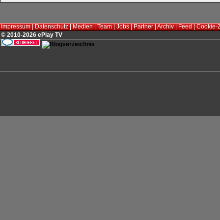
Impressum
|
Datenschutz
|
Medien
|
Team
|
Jobs
|
Partner
|
Archiv
|
Feed
|
Cookie-
© 2010-2026 ePlay TV