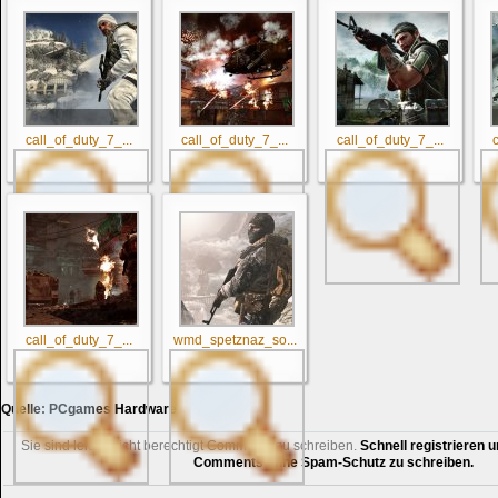
call_of_duty_7_...
call_of_duty_7_...
call_of_duty_7_...
call_of_duty_7_...
wmd_spetznaz_so...
Quelle:
PCgames Hardware
Sie sind leider nicht berechtigt Comments zu schreiben.
Schnell registrieren u
Comments ohne Spam-Schutz zu schreiben.