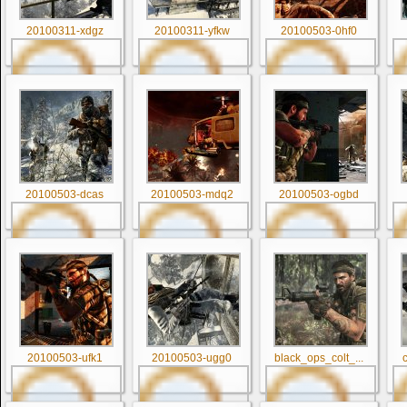
20100311-xdgz
20100311-yfkw
20100503-0hf0
20100503-dcas
20100503-mdq2
20100503-ogbd
20100503-ufk1
20100503-ugg0
black_ops_colt_...