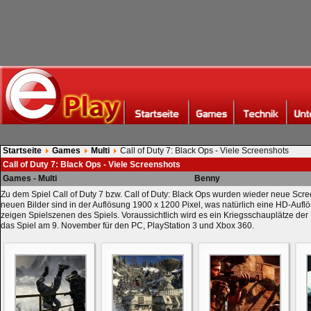
Startseite
Games
Multi
Call of Duty 7: Black Ops - Viele Screenshots
Call of Duty 7: Black Ops - Viele Screenshots
Games - Multi
Benny
Zu dem Spiel Call of Duty 7 bzw. Call of Duty: Black Ops wurden wieder neue Scree
neuen Bilder sind in der Auflösung 1900 x 1200 Pixel, was natürlich eine HD-Auflö
zeigen Spielszenen des Spiels. Voraussichtlich wird es ein Kriegsschauplätze der
das Spiel am 9. November für den PC, PlayStation 3 und Xbox 360.