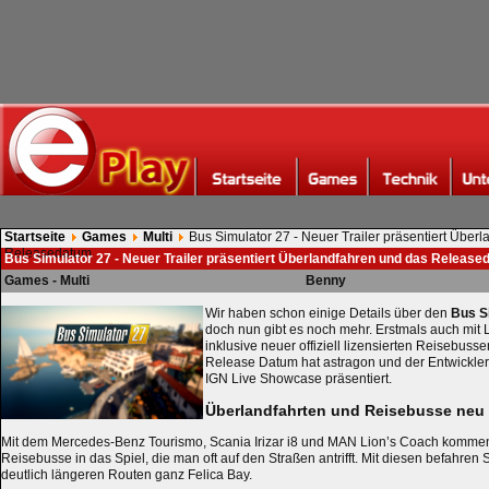
Startseite
Games
Multi
Bus Simulator 27 - Neuer Trailer präsentiert Über
Releasedatum
Bus Simulator 27 - Neuer Trailer präsentiert Überlandfahren und das Releas
Games - Multi
Benny
Wir haben schon einige Details über den
Bus S
doch nun gibt es noch mehr. Erstmals auch mit
inklusive neuer offiziell lizensierten Reisebuss
Release Datum hat astragon und der Entwickle
IGN Live Showcase präsentiert.
Überlandfahrten und Reisebusse neu
Mit dem Mercedes-Benz Tourismo, Scania Irizar i8 und MAN Lion’s Coach kommen
Reisebusse in das Spiel, die man oft auf den Straßen antrifft. Mit diesen befahren
deutlich längeren Routen ganz Felica Bay.