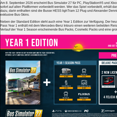
Am 8. September 2026 erscheint Bus Simulator 27 für PC, PlayStation®5 und Xbo
sofort auf allen Plattformen vorbestellt werden. Wer das Spiel vorbestellt, erhält 
dazu, darin enthalten sind die Busse HESS lighTram 12 Plug und Alexander Denni
exklusive Bus-Skins.
Neben der Standard Edition steht auch eine Year 1 Edition zur Verfügung. Der h
Pass Year 1 enthält mit dem Mercedes-Benz Intouro einen weiteren beliebten Rei
Verlauf der Year 1 Season erscheinende Bus Packs, Cosmetic Packs und eine gro