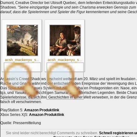
Dumont, Creative Director bei Ubisoft Quebec, dem leitenden Entwicklungsstudio 
Shadows.
"Seine einzigartige Energie und sein Charisma erwecken Gennojo zum 
darauf, dass die Spielerinnen und Spieler die Figur kennenlernen und seine Gesc
acsh_mackenyu_s...
acsh_mackenyu_s...
Assassin’s Creed Shadows erscheint weltweit am 20. März und spielt im feudalen 
Rache und Gnade während der entscheidenden Ereignisse der Vereinigung des La
Das Spiel führt ein neues System mit zwei spielbaren Protagonisten ein: Naoe, ei
Iga, und Yasuke, den mächtigen Samurai aus historischen Legenden. Beide Charak
Spielerlebnisse, da sich ihre Geschichten in einer Welt verweben, in der die Gren
falsch oft verschwimmen.
PlayStation 5:
Amazon Produktlink
Xbox Series X|S:
Amazon Produktlink
Quelle: Pressemitteilung
Sie sind leider nicht berechtigt Comments zu schreiben.
Schnell registrieren u