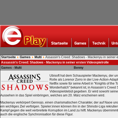
Startseite
Games
Multi
Assassin's Creed: Shadows - Mackenyu in seiner e
Assassin's Creed: Shadows - Mackenyu in seiner ersten Videospielrolle
Games - Multi
Benny
Ubisoft hat dem Schauspieler Mackenyu, der u
Rolle als Lorenor Zorro in der Live-Action-Adap
Netflix sowie für seine Arbeit in "Knights of the
Wonderhatch" bekannt ist, in Assassin’s Creed
Videospieldebüt gegeben. Er wird sowohl seine
Aussehen in das Spiel einbringen, welches am 20. März erscheinen wird.
Mackenyu verkörpert Gennojo, einen charismatischen Charakter, der auf Naoe und 
ein wichtiges Ziel verfolgen. Spieler:innen können ihn in der Shinobi-Liga rekrutie
Kampf gegen die weit verbreitete Korruption im Land zu hilft. Mackenyu übernimmt
auch die englische Synchronisation für diese Figur.