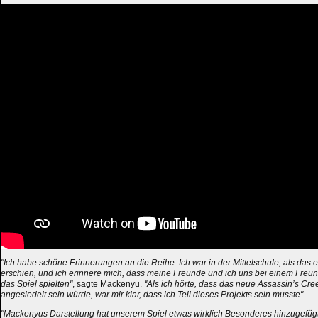
"Ich habe schöne Erinnerungen an die Reihe. Ich war in der Mittelschule, als das 
erschien, und ich erinnere mich, dass meine Freunde und ich uns bei einem Freu
das Spiel spielten"
, sagte Mackenyu.
"Als ich hörte, dass das neue Assassin’s Cre
angesiedelt sein würde, war mir klar, dass ich Teil dieses Projekts sein musste"
"Mackenyus Darstellung hat unserem Spiel etwas wirklich Besonderes hinzugefüg