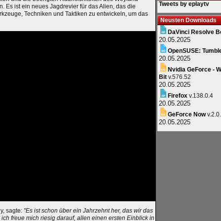
Tweets by eplaytv
 Es ist ein neues Jagdrevier für das Alien, das die
rkzeuge, Techniken und Taktiken zu entwickeln, um das
Neusten Downloads
DaVinci Resolve B
20.05.2025
OpenSUSE: Tumbl
20.05.2025
Nvidia GeForce - W
Bit
v.576.52
20.05.2025
Firefox
v.138.0.4
20.05.2025
GeForce Now
v.2.0
20.05.2025
y, sagte:
"Es ist schon über ein Jahrzehnt her, das wir das
ich freue mich riesig darauf, allen einen ersten Einblick in