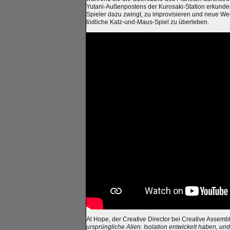
Yutani-Außenpostens der Kurosaki-Station erkunden.
Spieler dazu zwingt, zu improvisieren und neue We
tödliche Katz-und-Maus-Spiel zu überleben.
Al Hope, der Creative Director bei Creative Assembl
ursprüngliche Alien: Isolation entwickelt haben, und 