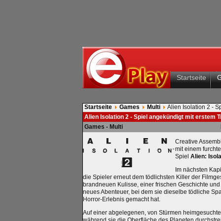
Startseite
Startseite
Games
Multi
Alien Isolation 2 - 
Alien Isolation 2 - Spiel angekündigt mit erstem T
Games - Multi
Creative Assem
mit einem furchte
Spiel
Alien: Isol
Im nächsten Kapit
die Spieler erneut dem tödlichsten Killer der Film
brandneuen Kulisse, einer frischen Geschichte und 
neues Abenteuer, bei dem sie dieselbe tödliche Spa
Horror-Erlebnis gemacht hat.
Auf einer abgelegenen, von Stürmen heimgesuchten
während sie die Oberfläche des Planeten durchstr