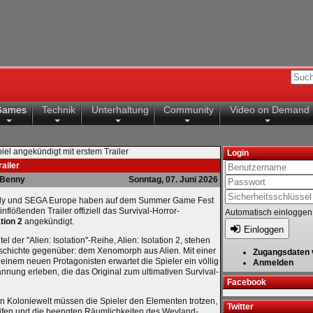
Games
Technik
Unterhaltung
Community
Video on Demand
Spiel angekündigt mit erstem Trailer
Login
railer
Benny
Sonntag, 07. Juni 2026
bly und SEGA Europe haben auf dem Summer Game Fest
inflößenden Trailer offiziell das Survival-Horror-
Automatisch einloggen
ation 2
angekündigt.
Einloggen
el der "Alien: Isolation"-Reihe, Alien: Isolation 2, stehen
geschichte gegenüber: dem Xenomorph aus Alien. Mit einer
Zugangsdaten 
einem neuen Protagonisten erwartet die Spieler ein völlig
Anmelden
nnung erleben, die das Original zum ultimativen Survival-
Facebook
 Koloniewelt müssen die Spieler den Elementen trotzen,
Twitter
eifen und die beengten Räumlichkeiten des Weyland-