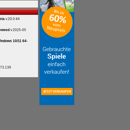
eta
v.20.0 #4
eweed
v.2025-05
indows 10/11 64-
.73.139