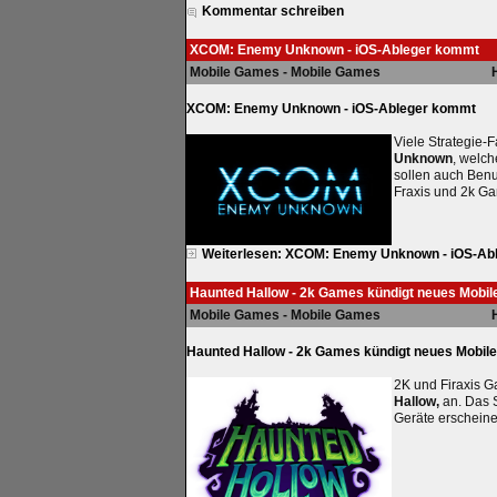
Kommentar schreiben
XCOM: Enemy Unknown - iOS-Ableger kommt
Mobile Games - Mobile Games
XCOM: Enemy Unknown - iOS-Ableger kommt
Viele Strategie-
Unknown
, welch
sollen auch Benu
Fraxis und 2k G
Weiterlesen: XCOM: Enemy Unknown - iOS-Ab
Haunted Hallow - 2k Games kündigt neues Mobi
Mobile Games - Mobile Games
Haunted Hallow - 2k Games kündigt neues Mobil
2K und Firaxis 
Hallow,
an. Das Sp
Geräte erscheine