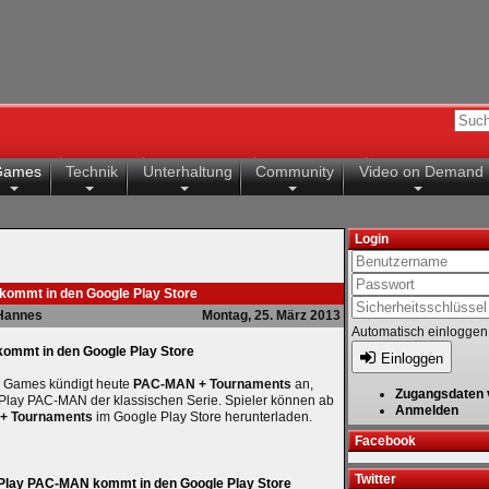
Games
Technik
Unterhaltung
Community
Video on Demand
Login
ommt in den Google Play Store
Hannes
Montag, 25. März 2013
Automatisch einloggen
mmt in den Google Play Store
Einloggen
Games kündigt heute
PAC-MAN + Tournaments
an,
Zugangsdaten 
Play PAC-MAN der klassischen Serie. Spieler können ab
Anmelden
+ Tournaments
im Google Play Store herunterladen.
Facebook
Twitter
Play PAC-MAN kommt in den Google Play Store