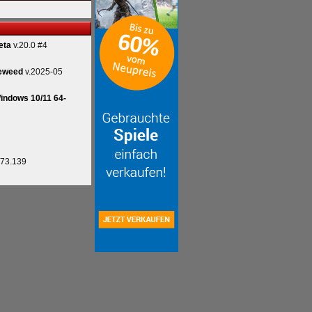
eta
v.20.0 #4
eweed
v.2025-05
indows 10/11 64-
.73.139