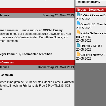
Tweets by eplaytv
Neusten Downloads
Hannes
Sonntag, 24. März 2013
DaVinci Resolve B
20.05.2025
OpenSUSE: Tumbl
20.05.2025
Fans denken mit Freude zurück an
XCOM: Enemy
Nvidia GeForce - W
es wohl eines der besten Spiele 2012 gewesen ist. Nun
Bit
v.576.52
tzer eines iOS-Gerätes in den Genuß des Spiels, von
20.05.2025
ames, kommen.
Firefox
v.138.0.4
20.05.2025
leger kommt
Kommentar schreiben
GeForce Now
v.2.0
20.05.2025
le Game an
Hannes
Donnerstag, 21. März 2013
e Game an
Games kündigten heute ihr neustes Mobile Game,
Haunted
iel soll noch im Frühjahr, als Free 2 Play Titel, für iOS-
n.