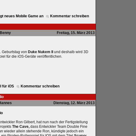
igt neues Mobile Game an
Kommentar schreiben
Benny
Freitag, 15. März 2013
0. Geburtstag von
Duke Nukem II
und deshalb wird 3D
el für die iOS-Geräte veröffentlichen.
l für iOS
Kommentar schreiben
dio
Hannes
Dienstag, 12. März 2013
io
ntwickler Ron Gilbert, hat nun nach der Fertigstellung
rojekts
The Cave,
dass Entwickler Team Double Fine
un wieder allein stehende Ron, kündigte jedoch ein
ein Piraten-Rollenspiel für IOS mit dem Titel
Scurvy