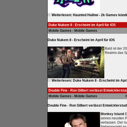
Weiterlesen: Haunted Hallow - 2k Games künd
Duke Nukem II - Erscheint im April für iOS
Mobile Games - Mobile Games
Duke Nukem II - Erscheint im April für iOS
Bald ist der 2
Realms das Spi
Weiterlesen: Duke Nukem II - Erscheint im Apri
Double Fine - Ron Gilbert verlässt Entwicklerstu
Mobile Games - Mobile Games
Double Fine - Ron Gilbert verlässt Entwicklerstud
Monkey Island
-E
seines neusten P
verlassen. Der n
Nebenprojekt an, 