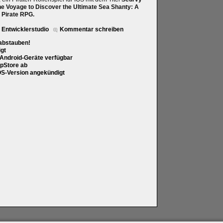
he Voyage to Discover the Ultimate Sea Shanty: A
 Pirate RPG.
t Entwicklerstudio
Kommentar schreiben
 abstauben!
gt
 Android-Geräte verfügbar
ppStore ab
iOS-Version angekündigt