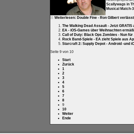
Scallywags in T
Musical Match-3
Weiterlesen: Double Fine - Ron Gilbert verläss
The Walking Dead Assault - Jetzt GRATIS
EA - iOS-Games über Weihnachten ermäßi
Call of Duty: Black Ops Zombies - Nun für
Rock Band-Spiele - EA zieht Spiele aus A
Starcraft 2: Supply Depot - Android -und 
Seite 9 von 10
Start
Zurück
1
2
3
4
5
6
7
8
9
10
Weiter
Ende