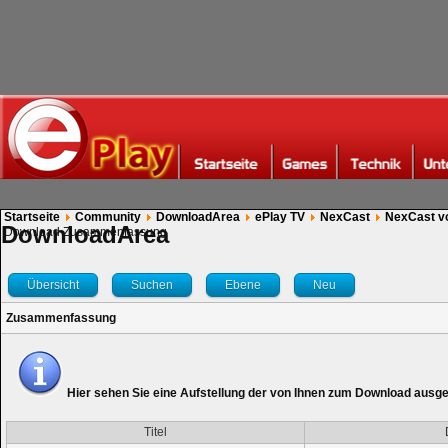
Startseite
Community
DownloadArea
ePlay TV
NexCast
NexCast v
DownloadArea
Download Zusammenfassung
Übersicht
Suchen
Ebene
Neu
Zusammenfassung
Hier sehen Sie eine Aufstellung der von Ihnen zum Download ausg
Titel