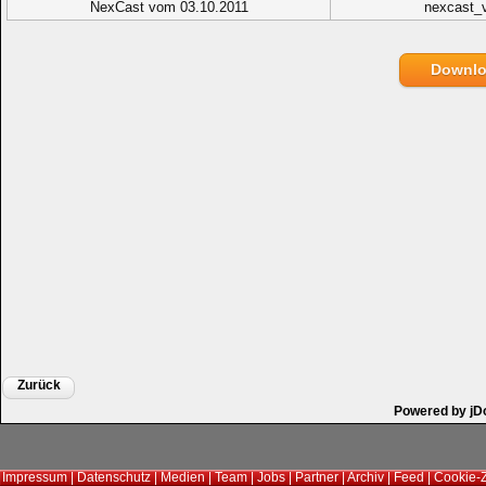
NexCast vom 03.10.2011
nexcast_
Downl
Zurück
Powered by jD
Impressum
|
Datenschutz
|
Medien
|
Team
|
Jobs
|
Partner
|
Archiv
|
Feed
|
Cookie-