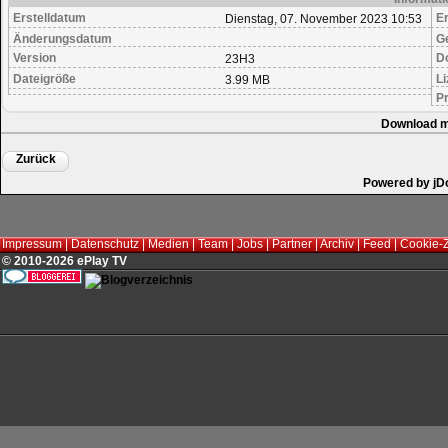
Erstelldatum
Er
Dienstag, 07. November 2023 10:53
Änderungsdatum
G
Version
D
23H3
Dateigröße
Li
3.99 MB
Pr
Download m
Zurück
Powered by jD
Impressum
|
Datenschutz
|
Medien
|
Team
|
Jobs
|
Partner
|
Archiv
|
Feed
|
Cookie-
© 2010-2026 ePlay TV