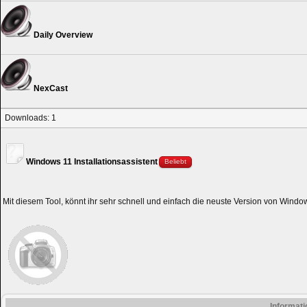
Daily Overview
NexCast
Downloads: 1
Windows 11 Installationsassistent
Beliebt
Mit diesem Tool, könnt ihr sehr schnell und einfach die neuste Version von Windows
Informat