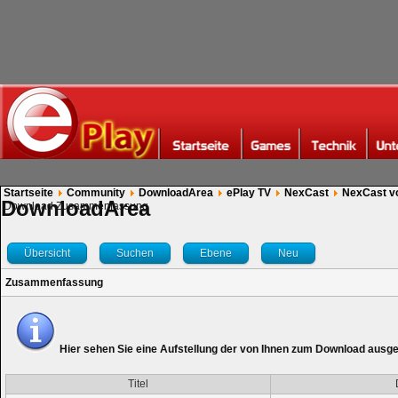
Startseite
Community
DownloadArea
ePlay TV
NexCast
NexCast v
DownloadArea
Download Zusammenfassung
Übersicht
Suchen
Ebene
Neu
Zusammenfassung
Hier sehen Sie eine Aufstellung der von Ihnen zum Download ausg
Titel