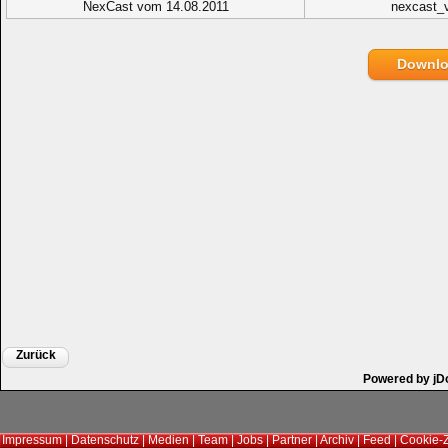
NexCast vom 14.08.2011
nexcast_
Downl
Zurück
Powered by jD
Impressum
|
Datenschutz
|
Medien
|
Team
|
Jobs
|
Partner
|
Archiv
|
Feed
|
Cookie-