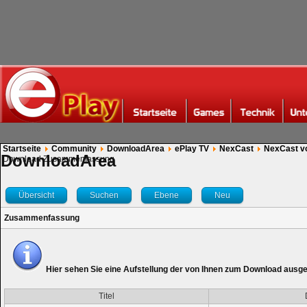
Startseite
Community
DownloadArea
ePlay TV
NexCast
NexCast v
DownloadArea
Download Zusammenfassung
Übersicht
Suchen
Ebene
Neu
Zusammenfassung
Hier sehen Sie eine Aufstellung der von Ihnen zum Download ausg
Titel