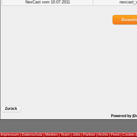
NexCast vom 10.07.2011
nexcast_
Downl
Zurück
Powered by jD
Impressum
|
Datenschutz
|
Medien
|
Team
|
Jobs
|
Partner
|
Archiv
|
Feed
|
Cookie-