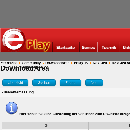
Startseite
Community
DownloadArea
ePlay TV
NexCast
NexCast v
DownloadArea
Download Zusammenfassung
Übersicht
Suchen
Ebene
Neu
Zusammenfassung
Hier sehen Sie eine Aufstellung der von Ihnen zum Download ausg
Titel