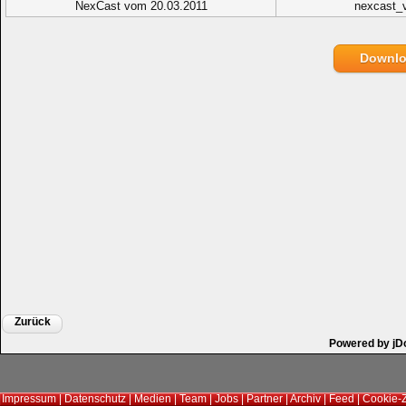
NexCast vom 20.03.2011
nexcast_
Downl
Zurück
Powered by jD
Impressum
|
Datenschutz
|
Medien
|
Team
|
Jobs
|
Partner
|
Archiv
|
Feed
|
Cookie-