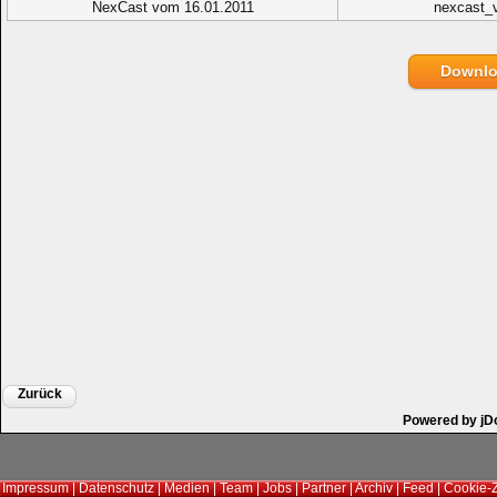
NexCast vom 16.01.2011
nexcast_
Downl
Zurück
Powered by jD
Impressum
|
Datenschutz
|
Medien
|
Team
|
Jobs
|
Partner
|
Archiv
|
Feed
|
Cookie-