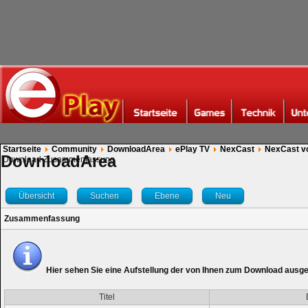
Startseite
Community
DownloadArea
ePlay TV
NexCast
NexCast v
DownloadArea
Download Zusammenfassung
Übersicht
Suchen
Ebene
Neu
Zusammenfassung
Hier sehen Sie eine Aufstellung der von Ihnen zum Download ausg
Titel