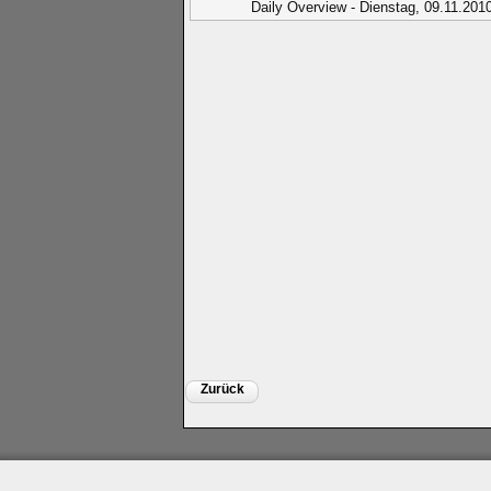
Daily Overview - Dienstag, 09.11.201
Zurück
Impressum
|
Datenschutz
|
Medien
|
Team
|
Jobs
|
P