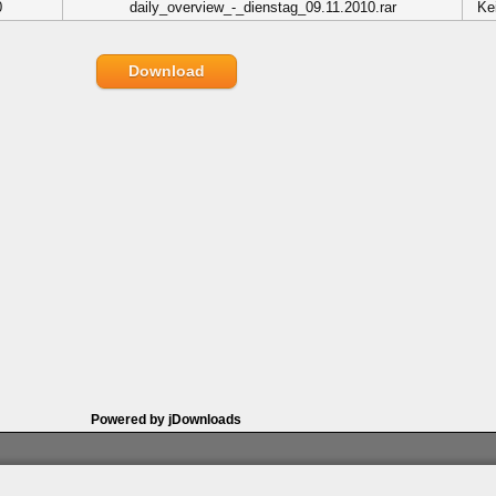
0
daily_overview_-_dienstag_09.11.2010.rar
Ke
Download
Powered by jDownloads
artner
|
Archiv
|
Feed
|
Cookie-Zustimmung ändern