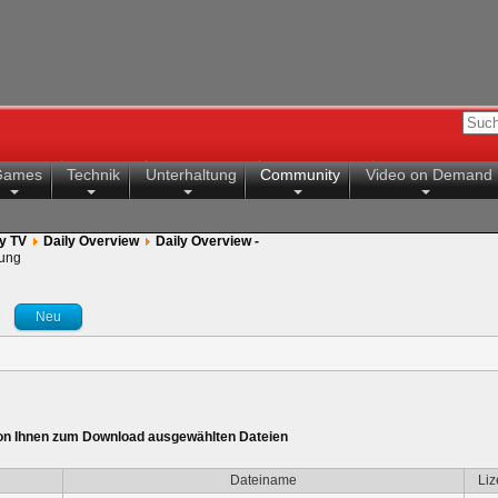
Games
Technik
Unterhaltung
Community
Video on Demand
y TV
Daily Overview
Daily Overview -
ung
Neu
von Ihnen zum Download ausgewählten Dateien
Dateiname
Liz