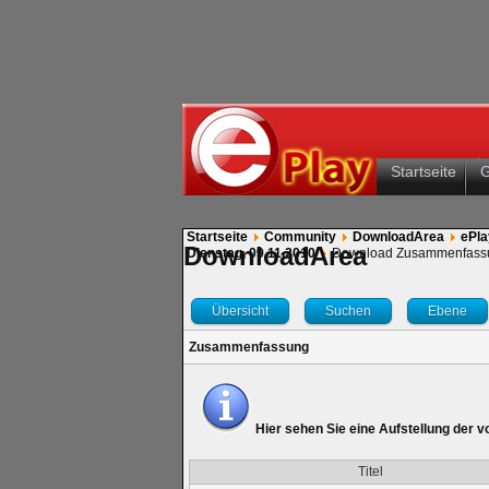
Startseite
Startseite
Community
DownloadArea
ePla
DownloadArea
Dienstag, 09.11.2010
Download Zusammenfass
Übersicht
Suchen
Ebene
Zusammenfassung
Hier sehen Sie eine Aufstellung der 
Titel