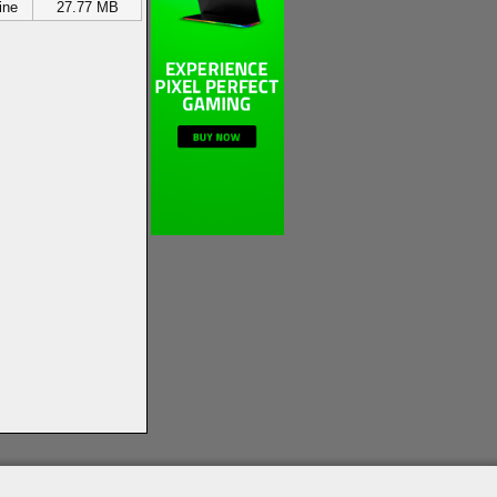
ine
27.77 MB