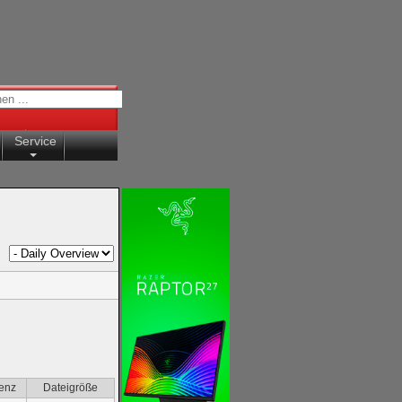
Service
enz
Dateigröße