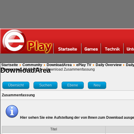
Startseite
Community
DownloadArea
ePlay TV
Daily Overview
Dail
DownloadArea
Donnerstag, 28.10.2010
Download Zusammenfassung
Übersicht
Suchen
Ebene
Neu
Zusammenfassung
Hier sehen Sie eine Aufstellung der von Ihnen zum Download ausg
Titel