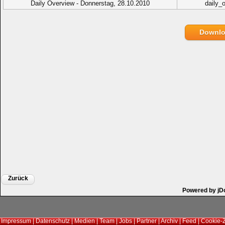
Daily Overview - Donnerstag, 28.10.2010
daily_
Downl
Zurück
Powered by jD
Impressum
|
Datenschutz
|
Medien
|
Team
|
Jobs
|
Partner
|
Archiv
|
Feed
|
Cookie-