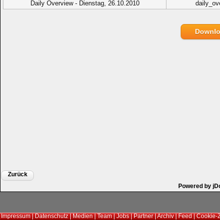
Daily Overview - Dienstag, 26.10.2010
daily_ov
Downl
Zurück
Powered by jD
Impressum
|
Datenschutz
|
Medien
|
Team
|
Jobs
|
Partner
|
Archiv
|
Feed
|
Cookie-