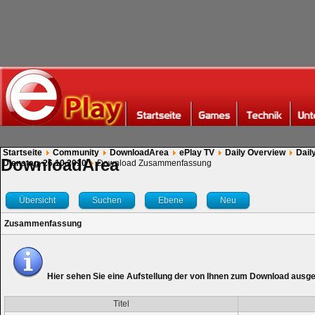
Startseite
Community
DownloadArea
ePlay TV
Daily Overview
Dail
DownloadArea
Dienstag, 26.10.2010
Download Zusammenfassung
Übersicht
Suchen
Ebene
Neu
Zusammenfassung
Hier sehen Sie eine Aufstellung der von Ihnen zum Download ausg
Titel