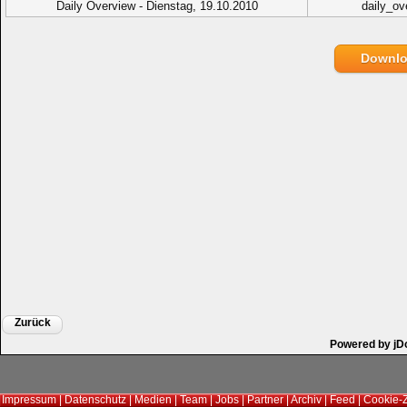
Daily Overview - Dienstag, 19.10.2010
daily_ov
Downl
Zurück
Powered by jD
Impressum
|
Datenschutz
|
Medien
|
Team
|
Jobs
|
Partner
|
Archiv
|
Feed
|
Cookie-