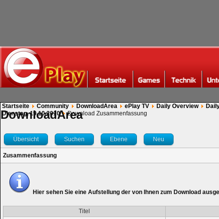
Startseite
Community
DownloadArea
ePlay TV
Daily Overview
Dail
DownloadArea
Dienstag, 19.10.2010
Download Zusammenfassung
Übersicht
Suchen
Ebene
Neu
Zusammenfassung
Hier sehen Sie eine Aufstellung der von Ihnen zum Download ausg
Titel