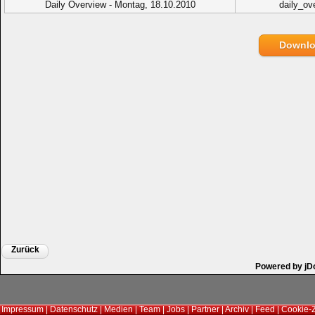
Daily Overview - Montag, 18.10.2010
daily_ov
Downl
Zurück
Powered by jD
Impressum
|
Datenschutz
|
Medien
|
Team
|
Jobs
|
Partner
|
Archiv
|
Feed
|
Cookie-