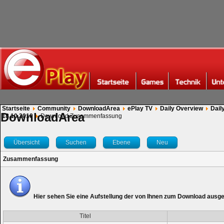
Startseite
Community
DownloadArea
ePlay TV
Daily Overview
Dail
DownloadArea
18.10.2010
Download Zusammenfassung
Übersicht
Suchen
Ebene
Neu
Zusammenfassung
Hier sehen Sie eine Aufstellung der von Ihnen zum Download ausg
Titel