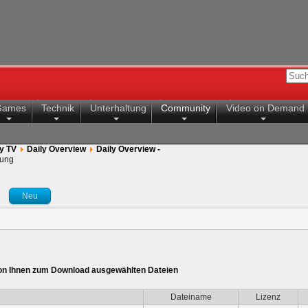
Games
Technik
Unterhaltung
Community
Video on Demand
y TV
Daily Overview
Daily Overview -
ung
Neu
von Ihnen zum Download ausgewählten Dateien
Dateiname
Lizenz