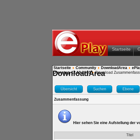
Startseite
Startseite
Community
DownloadArea
ePla
DownloadArea
Dienstag, 12.10.2010
Download Zusammenfass
Übersicht
Suchen
Ebene
Zusammenfassung
Hier sehen Sie eine Aufstellung der 
Titel