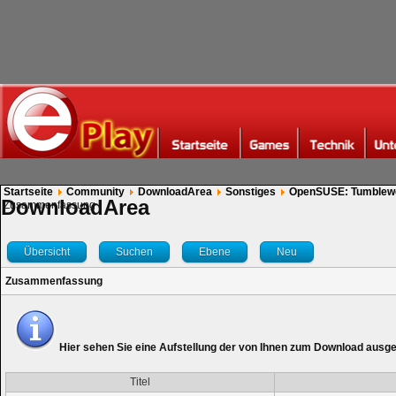
Startseite
Community
DownloadArea
Sonstiges
OpenSUSE: Tumblew
DownloadArea
Zusammenfassung
Übersicht
Suchen
Ebene
Neu
Zusammenfassung
Hier sehen Sie eine Aufstellung der von Ihnen zum Download ausg
Titel