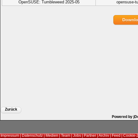
OpenSUSE: Tumbleweed 2025-05
opensuse-tu
Downl
Zurück
Powered by jD
Impressum
|
Datenschutz
|
Medien
|
Team
|
Jobs
|
Partner
|
Archiv
|
Feed
|
Cookie-