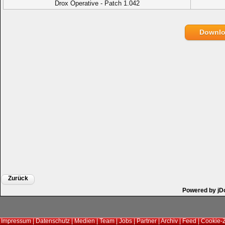
Drox Operative - Patch 1.042
Downl
Zurück
Powered by jD
Impressum
|
Datenschutz
|
Medien
|
Team
|
Jobs
|
Partner
|
Archiv
|
Feed
|
Cookie-