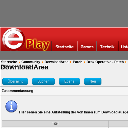
Startseite
Community
DownloadArea
Patch
Drox Operative - Patch
DownloadArea
Zusammenfassung
Übersicht
Suchen
Ebene
Neu
Zusammenfassung
Hier sehen Sie eine Aufstellung der von Ihnen zum Download ausg
Titel