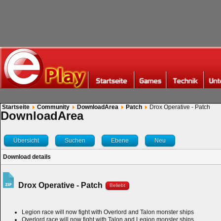
Startseite
Community
DownloadArea
Patch
Drox Operative - Patch
DownloadArea
Übersicht
Suchen
Ebene
Neu
Download details
Drox Operative - Patch
Beliebt
Legion race will now fight with Overlord and Talon monster ships
Overlord race will now fight with Talon and Legion monster ships