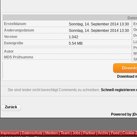
Date
Erstelldatum
Er
Sonntag, 14. September 2014 13:30
G
Änderungsdatum
Sonntag, 14. September 2014 13:30
D
Version
1.042
Li
Dateigröße
5.54 MB
Pr
Autor
W
MD5 Prüfsumme
S
Downl
Download 
Sie sind leider nicht berechtigt Comments zu schreiben.
Schnell registriere
Zurück
Powered by jD
Impressum
|
Datenschutz
|
Medien
|
Team
|
Jobs
|
Partner
|
Archiv
|
Feed
|
Cookie-