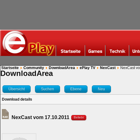
Startseite
Community
DownloadArea
ePlay TV
NexCast
NexCast vo
DownloadArea
Übersicht
Suchen
Ebene
Neu
Download details
NexCast vom 17.10.2011
Beliebt