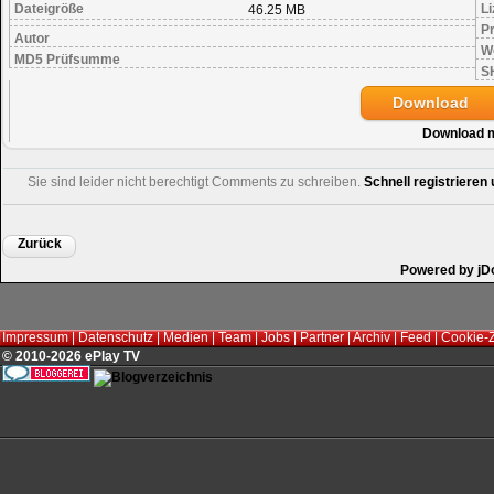
Dateigröße
Li
46.25 MB
Pr
Autor
W
MD5 Prüfsumme
S
Download
Download 
Sie sind leider nicht berechtigt Comments zu schreiben.
Schnell registriere
Zurück
Powered by jD
Impressum
|
Datenschutz
|
Medien
|
Team
|
Jobs
|
Partner
|
Archiv
|
Feed
|
Cookie-
© 2010-2026 ePlay TV