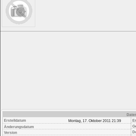
Date
Erstelldatum
Er
Montag, 17. Oktober 2011 21:39
G
Änderungsdatum
D
Version