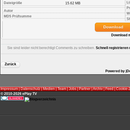
Li
Dateigröße
15.62 MB
Pr
Autor
W
MD5 Prüfsumme
S
Download
Download 
Sie sind leider nicht berechtigt Comments zu schreiben.
Schnell registriere
Zurück
Powered by jD
Impressum
|
Datenschutz
|
Medien
|
Team
|
Jobs
|
Partner
|
Archiv
|
Feed
|
Cookie-
© 2010-2026 ePlay TV