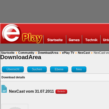
Startseite
Community
DownloadArea
ePlay TV
NexCast
NexCast vo
DownloadArea
Übersicht
Suchen
Ebene
Neu
Download details
NexCast vom 31.07.2011
Beliebt