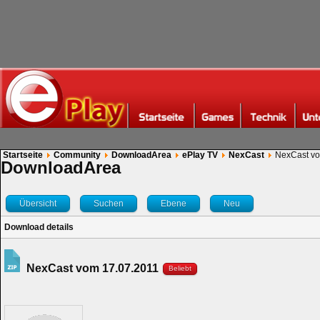
Startseite
Community
DownloadArea
ePlay TV
NexCast
NexCast vo
DownloadArea
Übersicht
Suchen
Ebene
Neu
Download details
NexCast vom 17.07.2011
Beliebt