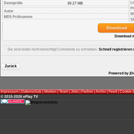
Li
Dateigröße
38.27 MB
Pr
Autor
W
MD5 Prüfsumme
S
Download
Download 
Sie sind leider nicht berechtigt Comments zu schreiben.
Schnell registriere
Zurück
Powered by jD
Impressum
|
Datenschutz
|
Medien
|
Team
|
Jobs
|
Partner
|
Archiv
|
Feed
|
Cookie-
© 2010-2026 ePlay TV