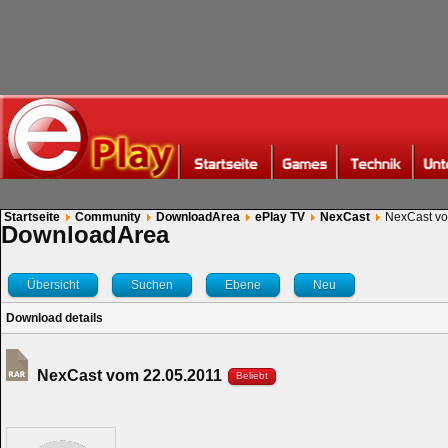
Startseite
Community
DownloadArea
ePlay TV
NexCast
NexCast vo
DownloadArea
Übersicht
Suchen
Ebene
Neu
Download details
NexCast vom 22.05.2011
Beliebt