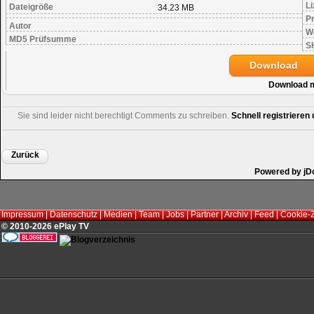
Li
Dateigröße
34.23 MB
Pr
Autor
W
MD5 Prüfsumme
S
Download
Download 
Sie sind leider nicht berechtigt Comments zu schreiben.
Schnell registriere
Zurück
Powered by jD
Impressum
|
Datenschutz
|
Medien
|
Team
|
Jobs
|
Partner
|
Archiv
|
Feed
|
Cookie-
© 2010-2026 ePlay TV