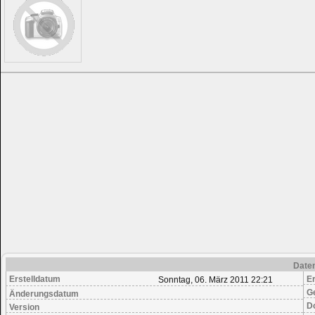
Date
Erstelldatum
Er
Sonntag, 06. März 2011 22:21
G
Änderungsdatum
D
Version