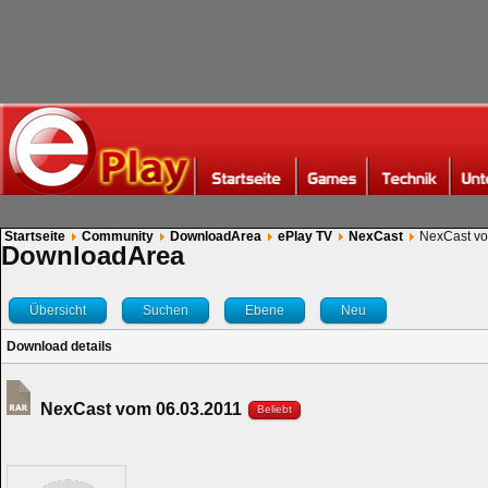
Startseite
Community
DownloadArea
ePlay TV
NexCast
NexCast vo
DownloadArea
Übersicht
Suchen
Ebene
Neu
Download details
NexCast vom 06.03.2011
Beliebt