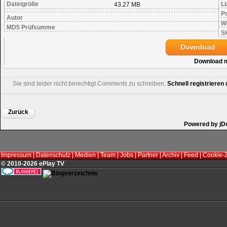
Dateigröße
Li
43.27 MB
Pr
Autor
W
MD5 Prüfsumme
S
Download
Download 
Sie sind leider nicht berechtigt Comments zu schreiben.
Schnell registriere
Zurück
Powered by jD
Impressum
|
Datenschutz
|
Medien
|
Team
|
Jobs
|
Partner
|
Archiv
|
Feed
|
Cookie-
© 2010-2026 ePlay TV