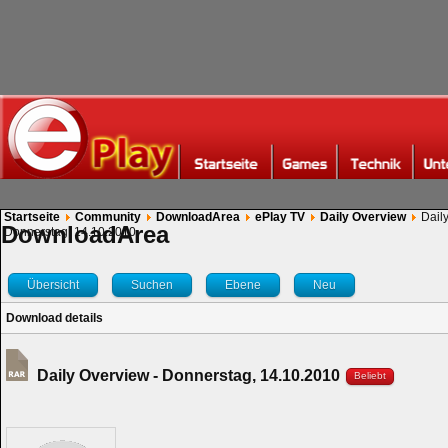
Startseite
Community
DownloadArea
ePlay TV
Daily Overview
Dail
DownloadArea
Donnerstag, 14.10.2010
Übersicht
Suchen
Ebene
Neu
Download details
Daily Overview - Donnerstag, 14.10.2010
Beliebt