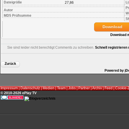
Dateigröße
Li
27,86
Pr
Autor
W
MD5 Prüfsumme
S
Download
Download 
Sie sind leider nicht berechtigt Comments zu schreiben.
Schnell registriere
Zurück
Powered by jD
Impressum
|
Datenschutz
|
Medien
|
Team
|
Jobs
|
Partner
|
Archiv
|
Feed
|
Cookie-
© 2010-2026 ePlay TV