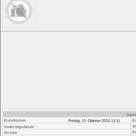
Date
Erstelldatum
Er
Freitag, 15. Oktober 2010 13:11
G
Änderungsdatum
D
Version