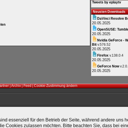
Tweets by eplaytv
Neusten Downloads
DaVinci Resolve B
20.05.2025
elen
OpenSUSE: Tumbl
20.05.2025
Nvidia GeForce - W
Bit
v.576.52
20.05.2025
Firefox
v.138.0.4
20.05.2025
GeForce Now
v.2.0
20.05.2025
artner
|
Archiv
|
Feed
|
Cookie-Zustimmung ändern
ind essenziell für den Betrieb der Seite, während andere uns 
die Cookies zulassen möchten. Bitte beachten Sie, dass bei ein