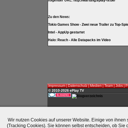
folgender URL:
http://wartung.eplay-tv.de/
Zu den News:
Tokio Games Show - Zwei neue Trailer zu Top-Spi
Intel - AppUp gestartet
Halo: Reach - Alle Datapacks im Video
Impressum
|
Datenschutz
|
Medien
|
Team
|
Jobs
|
P
© 2010-2026 ePlay TV
Wir nutzen Cookies auf unserer Website. Einige von ihnen s
(Tracking Cookies). Sie können selbst entscheiden, ob Sie 