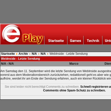
Startseite
Archiv
N/A
N/A
WebInside - Letzte Sendung
WebInside - Letzte Sendung
N/A - N/A
Marco
Dien
Am Samstag den 11. September wird die letzte Sendung von WebInside ausgestrah
vorerst aus dem Moderationsbereich zurückziehen, redaktionell geht es aber wie 
aufhöre, werdet ihr am Ende der Sendung erfahren, auch ein kleiner Rückblick w
Sie sind leider nicht berechtigt Comments zu schreiben.
Schnell registrieren u
Comments ohne Spam-Schutz zu schreiben.