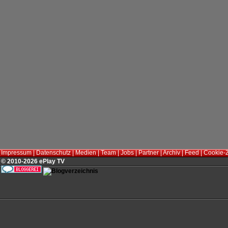
Impressum
|
Datenschutz
|
Medien
|
Team
|
Jobs
|
Partner
|
Archiv
|
Feed
|
Cookie-
© 2010-2026 ePlay TV