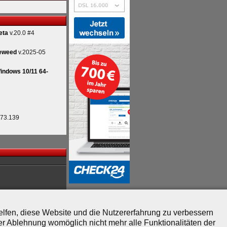
eta
v.20.0 #4
eweed
v.2025-05
indows 10/11 64-
.73.139
helfen, diese Website und die Nutzererfahrung zu verbessern
er Ablehnung womöglich nicht mehr alle Funktionalitäten der