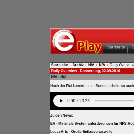
Startseite
Startseite
Archiv
N/A
N/A
Daily Overview
Daily Overview - Donnerstag, 02.09.2010
N/A - N/A
Nach der Flut kommt immer Sonnenschein, so auch
Zu den News:
EA - Minimale Systemanforderungen für NFS:Hot
LucasArts - Große Entlassungswelle