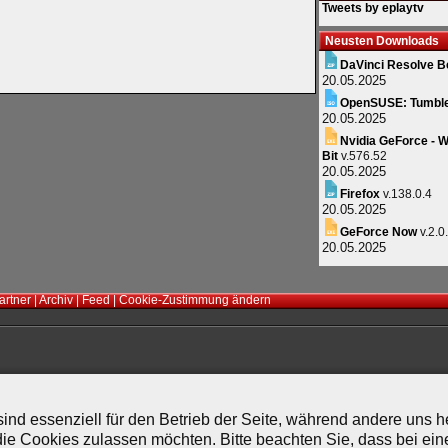
Tweets by eplaytv
Neusten Downloads
DaVinci Resolve B
20.05.2025
OpenSUSE: Tumbl
20.05.2025
Nvidia GeForce - W
Bit
v.576.52
20.05.2025
Firefox
v.138.0.4
20.05.2025
GeForce Now
v.2.0
20.05.2025
artner
|
Archiv
|
Feed
|
Cookie-Zustimmung ändern
ind essenziell für den Betrieb der Seite, während andere uns 
die Cookies zulassen möchten. Bitte beachten Sie, dass bei ein