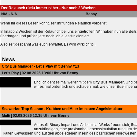
Der Relaunch rückt immer näher - Nur noch 2 Wochen
N/A - N/A
Benny
Wenn Ihr dieses Lesen könnt, seit Ihr für den Relaunch vorbeitet.
In knapp 2 Wochen ist der Relaunch bei uns eingetroffen. Wir haben nun alle Bei
übertragen und prüfen jetzt noch, ob alles funktioniert.
Also seit gespannt was euch erwartet. Es wird wirklich toll.
News
City Bus Manager - Let's Play mit Benny #13
Let's Play
| 02.08.2026 13:00 Uhr von Benny
Endlich geht es mal weiter mit dem
City Bus Manager
. Und 
wir es mal ordentlich und schauen mal, wie unser Bus-Imperiu
Seaworks: Trap Season - Krabben und Meer im neuen Angelsimulator
Multi
| 02.08.2026 12:35 Uhr von Benny
Aerosoft, Binary Impact und Alchemical Works freuen sich,
Sea
anzukündigen, eine praxisnahe Lebenssimulation rund um de
kalten Gewässern und auf den abgelegenen Inseln des pazifischen Nordwesten