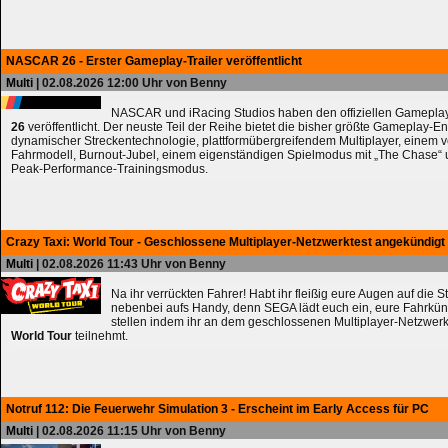
NASCAR 26 - Erster Gameplay-Trailer veröffentlicht
Multi
| 02.08.2026 12:00 Uhr von Benny
NASCAR und iRacing Studios haben den offiziellen Gameplay
26
veröffentlicht. Der neuste Teil der Reihe bietet die bisher größte Gameplay-En
dynamischer Streckentechnologie, plattformübergreifendem Multiplayer, einem 
Fahrmodell, Burnout-Jubel, einem eigenständigen Spielmodus mit „The Chase
Peak-Performance-Trainingsmodus.
Crazy Taxi: World Tour - Geschlossene Multiplayer-Netzwerktest angekündigt
Multi
| 02.08.2026 11:43 Uhr von Benny
Na ihr verrückten Fahrer! Habt ihr fleißig eure Augen auf die 
nebenbei aufs Handy, denn SEGA lädt euch ein, eure Fahrkün
stellen indem ihr an dem geschlossenen Multiplayer-Netzwerk
World Tour
teilnehmt.
Notruf 112: Die Feuerwehr Simulation 3 - Erscheint im Early Access für PC
Multi
| 02.08.2026 11:15 Uhr von Benny