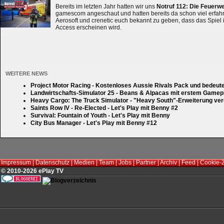
Bereits im letzten Jahr hatten wir uns
Notruf 112: Die Feuerw
gamescom angeschaut und hatten bereits da schon viel erfahre
Aerosoft und crenetic euch bekannt zu geben, dass das Spiel 
Access erscheinen wird.
WEITERE NEWS
Project Motor Racing - Kostenloses Aussie Rivals Pack und bedeut
Landwirtschafts-Simulator 25 - Beans & Alpacas mit erstem Gamep
Heavy Cargo: The Truck Simulator - "Heavy South"-Erweiterung verd
Saints Row IV - Re-Elected - Let's Play mit Benny #2
Survival: Fountain of Youth - Let's Play mit Benny
City Bus Manager - Let's Play mit Benny #12
Impressum
|
Datenschutz
|
Medien
|
Team
|
Jobs
|
Partner
|
Archiv
|
Feed
|
Cookie-
© 2010-2026 ePlay TV