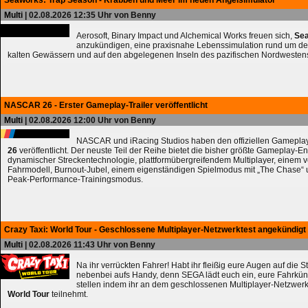
Seaworks: Trap Season - Krabben und Meer im neuen Angelsimulator
Multi
| 02.08.2026 12:35 Uhr von Benny
Aerosoft, Binary Impact und Alchemical Works freuen sich,
Sea
anzukündigen, eine praxisnahe Lebenssimulation rund um de
kalten Gewässern und auf den abgelegenen Inseln des pazifischen Nordwesten
NASCAR 26 - Erster Gameplay-Trailer veröffentlicht
Multi
| 02.08.2026 12:00 Uhr von Benny
NASCAR und iRacing Studios haben den offiziellen Gameplay
26
veröffentlicht. Der neuste Teil der Reihe bietet die bisher größte Gameplay-En
dynamischer Streckentechnologie, plattformübergreifendem Multiplayer, einem 
Fahrmodell, Burnout-Jubel, einem eigenständigen Spielmodus mit „The Chase
Peak-Performance-Trainingsmodus.
Crazy Taxi: World Tour - Geschlossene Multiplayer-Netzwerktest angekündigt
Multi
| 02.08.2026 11:43 Uhr von Benny
Na ihr verrückten Fahrer! Habt ihr fleißig eure Augen auf die 
nebenbei aufs Handy, denn SEGA lädt euch ein, eure Fahrkün
stellen indem ihr an dem geschlossenen Multiplayer-Netzwerk
World Tour
teilnehmt.