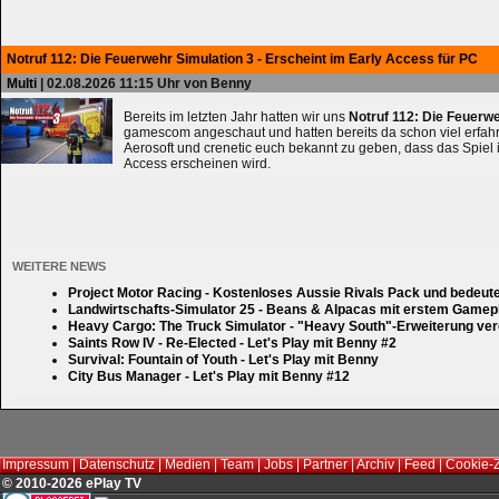
Notruf 112: Die Feuerwehr Simulation 3 - Erscheint im Early Access für PC
Multi
| 02.08.2026 11:15 Uhr von Benny
Bereits im letzten Jahr hatten wir uns
Notruf 112: Die Feuerw
gamescom angeschaut und hatten bereits da schon viel erfahre
Aerosoft und crenetic euch bekannt zu geben, dass das Spiel 
Access erscheinen wird.
WEITERE NEWS
Project Motor Racing - Kostenloses Aussie Rivals Pack und bedeut
Landwirtschafts-Simulator 25 - Beans & Alpacas mit erstem Gamep
Heavy Cargo: The Truck Simulator - "Heavy South"-Erweiterung verd
Saints Row IV - Re-Elected - Let's Play mit Benny #2
Survival: Fountain of Youth - Let's Play mit Benny
City Bus Manager - Let's Play mit Benny #12
Impressum
|
Datenschutz
|
Medien
|
Team
|
Jobs
|
Partner
|
Archiv
|
Feed
|
Cookie-
© 2010-2026 ePlay TV