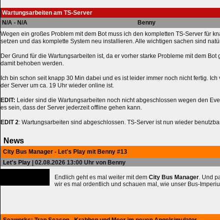
Wartungsarbeiten am TS-Server
N/A - N/A
Benny
Wegen ein großes Problem mit dem Bot muss ich den kompletten TS-Server für kn
setzen und das komplette System neu installieren. Alle wichtigen sachen sind natür
Der Grund für die Wartungsarbeiten ist, da er vorher starke Probleme mit dem Bot 
damit behoben werden.
Ich bin schon seit knapp 30 Min dabei und es ist leider immer noch nicht fertig. Ich
der Server um ca. 19 Uhr wieder online ist.
EDIT:
Leider sind die Wartungsarbeiten noch nicht abgeschlossen wegen den Eve
es sein, dass der Server jederzeit offline gehen kann.
EDIT 2
: Wartungsarbeiten sind abgeschlossen. TS-Server ist nun wieder benutzbar
News
City Bus Manager - Let's Play mit Benny #13
Let's Play
| 02.08.2026 13:00 Uhr von Benny
Endlich geht es mal weiter mit dem
City Bus Manager
. Und 
wir es mal ordentlich und schauen mal, wie unser Bus-Imperiu