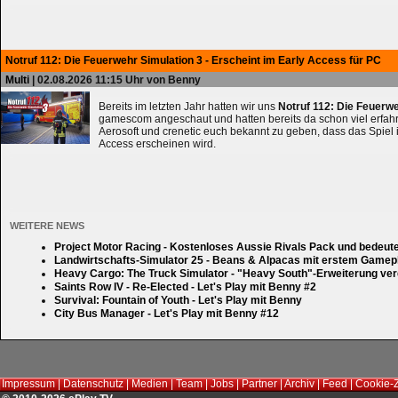
Notruf 112: Die Feuerwehr Simulation 3 - Erscheint im Early Access für PC
Multi
| 02.08.2026 11:15 Uhr von Benny
Bereits im letzten Jahr hatten wir uns
Notruf 112: Die Feuerw
gamescom angeschaut und hatten bereits da schon viel erfahre
Aerosoft und crenetic euch bekannt zu geben, dass das Spiel 
Access erscheinen wird.
WEITERE NEWS
Project Motor Racing - Kostenloses Aussie Rivals Pack und bedeut
Landwirtschafts-Simulator 25 - Beans & Alpacas mit erstem Gamep
Heavy Cargo: The Truck Simulator - "Heavy South"-Erweiterung verd
Saints Row IV - Re-Elected - Let's Play mit Benny #2
Survival: Fountain of Youth - Let's Play mit Benny
City Bus Manager - Let's Play mit Benny #12
Impressum
|
Datenschutz
|
Medien
|
Team
|
Jobs
|
Partner
|
Archiv
|
Feed
|
Cookie-