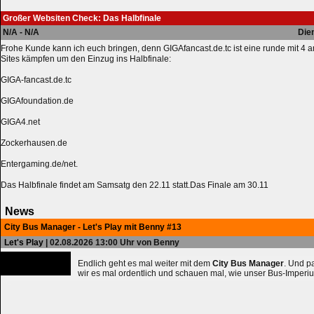
Großer Websiten Check: Das Halbfinale
N/A - N/A
Die
Frohe Kunde kann ich euch bringen, denn GIGAfancast.de.tc ist eine runde mit 4 
Sites kämpfen um den Einzug ins Halbfinale:
GIGA-fancast.de.tc
GIGAfoundation.de
GIGA4.net
Zockerhausen.de
Entergaming.de/net.
Das Halbfinale findet am Samsatg den 22.11 statt.Das Finale am 30.11
News
City Bus Manager - Let's Play mit Benny #13
Let's Play
| 02.08.2026 13:00 Uhr von Benny
Endlich geht es mal weiter mit dem
City Bus Manager
. Und 
wir es mal ordentlich und schauen mal, wie unser Bus-Imperiu