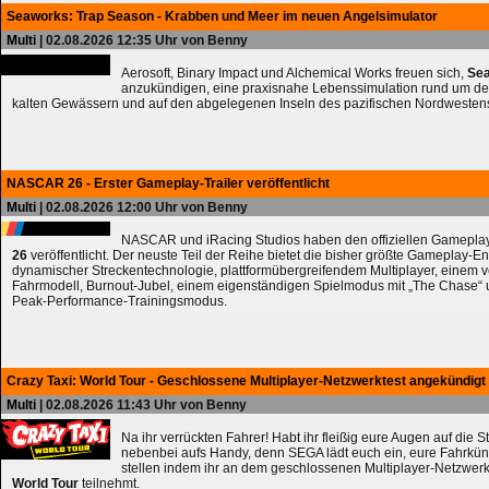
Seaworks: Trap Season - Krabben und Meer im neuen Angelsimulator
Multi
| 02.08.2026 12:35 Uhr von Benny
Aerosoft, Binary Impact und Alchemical Works freuen sich,
Sea
anzukündigen, eine praxisnahe Lebenssimulation rund um de
kalten Gewässern und auf den abgelegenen Inseln des pazifischen Nordwesten
NASCAR 26 - Erster Gameplay-Trailer veröffentlicht
Multi
| 02.08.2026 12:00 Uhr von Benny
NASCAR und iRacing Studios haben den offiziellen Gameplay
26
veröffentlicht. Der neuste Teil der Reihe bietet die bisher größte Gameplay-En
dynamischer Streckentechnologie, plattformübergreifendem Multiplayer, einem 
Fahrmodell, Burnout-Jubel, einem eigenständigen Spielmodus mit „The Chase
Peak-Performance-Trainingsmodus.
Crazy Taxi: World Tour - Geschlossene Multiplayer-Netzwerktest angekündigt
Multi
| 02.08.2026 11:43 Uhr von Benny
Na ihr verrückten Fahrer! Habt ihr fleißig eure Augen auf die 
nebenbei aufs Handy, denn SEGA lädt euch ein, eure Fahrkün
stellen indem ihr an dem geschlossenen Multiplayer-Netzwerk
World Tour
teilnehmt.