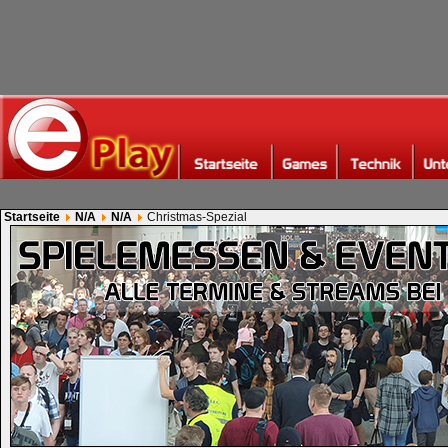
Startseite
N/A
N/A
Christmas-Spezial