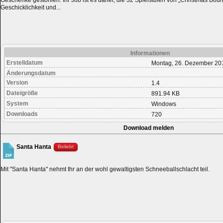
Geschenke gestohlen. Ihr Job ist es daher, die 32 Spielstufen von „Christmas Boun
Geschicklichkeit und...
Informationen
Erstelldatum
Montag, 26. Dezember 20
Änderungsdatum
Version
1.4
Dateigröße
891.94 KB
System
Windows
Downloads
720
Download melden
Santa Hanta
Beliebt
Mit "Santa Hanta" nehmt Ihr an der wohl gewaltigsten Schneeballschlacht teil.