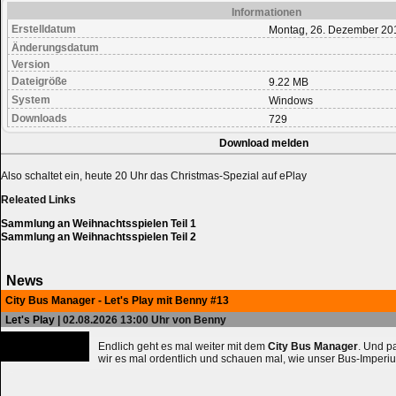
Informationen
Erstelldatum
Montag, 26. Dezember 20
Änderungsdatum
Version
Dateigröße
9.22 MB
System
Windows
Downloads
729
Download melden
Also schaltet ein, heute 20 Uhr das Christmas-Spezial auf ePlay
Releated Links
Sammlung an Weihnachtsspielen Teil 1
Sammlung an Weihnachtsspielen Teil 2
News
City Bus Manager - Let's Play mit Benny #13
Let's Play
| 02.08.2026 13:00 Uhr von Benny
Endlich geht es mal weiter mit dem
City Bus Manager
. Und 
wir es mal ordentlich und schauen mal, wie unser Bus-Imperiu