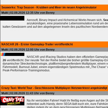
Seaworks: Trap Season - Krabben und Meer im neuen Angelsimulator
Multi
| 02.08.2026 12:35 Uhr von Benny
Aerosoft, Binary Impact und Alchemical Works freuen sich,
Sea
anzukündigen, eine praxisnahe Lebenssimulation rund um de
kalten Gewässern und auf den abgelegenen Inseln des pazifischen Nordwesten
NASCAR 26 - Erster Gameplay-Trailer veröffentlicht
Multi
| 02.08.2026 12:00 Uhr von Benny
NASCAR und iRacing Studios haben den offiziellen Gameplay
26
veröffentlicht. Der neuste Teil der Reihe bietet die bisher größte Gameplay-En
dynamischer Streckentechnologie, plattformübergreifendem Multiplayer, einem 
Fahrmodell, Burnout-Jubel, einem eigenständigen Spielmodus mit „The Chase
Peak-Performance-Trainingsmodus.
Crazy Taxi: World Tour - Geschlossene Multiplayer-Netzwerktest angekündigt
Multi
| 02.08.2026 11:43 Uhr von Benny
Na ihr verrückten Fahrer! Habt ihr fleißig eure Augen auf die 
nebenbei aufs Handy, denn SEGA lädt euch ein, eure Fahrkün
stellen indem ihr an dem geschlossenen Multiplayer-Netzwerk