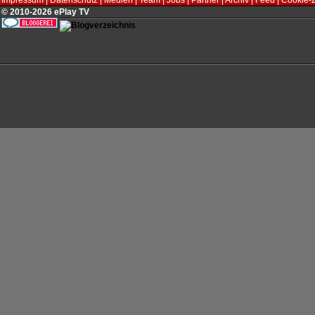
Impressum
|
Datenschutz
|
Medien
|
Team
|
Jobs
|
Partner
|
Archiv
|
Feed
|
Cookie-
© 2010-2026 ePlay TV