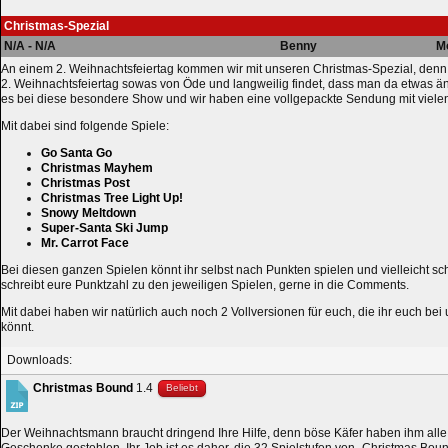
Christmas-Spezial
N/A - N/A
Benny
M
An einem 2. Weihnachtsfeiertag kommen wir mit unseren Christmas-Spezial, denn w
2. Weihnachtsfeiertag sowas von Öde und langweilig findet, dass man da etwas ä
es bei diese besondere Show und wir haben eine vollgepackte Sendung mit viele
Mit dabei sind folgende Spiele:
Go Santa Go
Christmas Mayhem
Christmas Post
Christmas Tree Light Up!
Snowy Meltdown
Super-Santa Ski Jump
Mr. Carrot Face
Bei diesen ganzen Spielen könnt ihr selbst nach Punkten spielen und vielleicht sch
schreibt eure Punktzahl zu den jeweiligen Spielen, gerne in die Comments.
Mit dabei haben wir natürlich auch noch 2 Vollversionen für euch, die ihr euch be
könnt.
Downloads:
Christmas Bound
1.4
Beliebt
Der Weihnachtsmann braucht dringend Ihre Hilfe, denn böse Käfer haben ihm alle