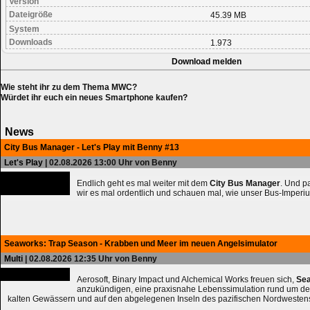
Version
Dateigröße
45.39 MB
System
Downloads
1.973
Download melden
Wie steht ihr zu dem Thema MWC?
Würdet ihr euch ein neues Smartphone kaufen?
News
City Bus Manager - Let's Play mit Benny #13
Let's Play
| 02.08.2026 13:00 Uhr von Benny
Endlich geht es mal weiter mit dem
City Bus Manager
. Und 
wir es mal ordentlich und schauen mal, wie unser Bus-Imperiu
Seaworks: Trap Season - Krabben und Meer im neuen Angelsimulator
Multi
| 02.08.2026 12:35 Uhr von Benny
Aerosoft, Binary Impact und Alchemical Works freuen sich,
Sea
anzukündigen, eine praxisnahe Lebenssimulation rund um de
kalten Gewässern und auf den abgelegenen Inseln des pazifischen Nordwesten