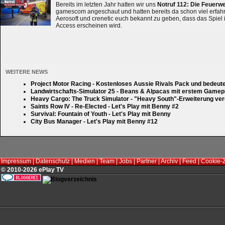
Bereits im letzten Jahr hatten wir uns
Notruf 112: Die Feuerw
gamescom angeschaut und hatten bereits da schon viel erfahre
Aerosoft und crenetic euch bekannt zu geben, dass das Spiel 
Access erscheinen wird.
WEITERE NEWS
Project Motor Racing - Kostenloses Aussie Rivals Pack und bedeut
Landwirtschafts-Simulator 25 - Beans & Alpacas mit erstem Gamep
Heavy Cargo: The Truck Simulator - "Heavy South"-Erweiterung verd
Saints Row IV - Re-Elected - Let's Play mit Benny #2
Survival: Fountain of Youth - Let's Play mit Benny
City Bus Manager - Let's Play mit Benny #12
Impressum
|
Datenschutz
|
Medien
|
Team
|
Jobs
|
Partner
|
Archiv
|
Feed
|
Cookie-
© 2010-2026 ePlay TV