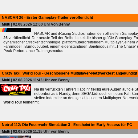
NASCAR 26 - Erster Gameplay-Trailer veröffentlicht
Multi
| 02.08.2026 12:00 Uhr von Benny
NASCAR und iRacing Studios haben den offiziellen Gameplay
26
veröffentlicht. Der neuste Teil der Reihe bietet die bisher größte Gameplay-En
dynamischer Streckentechnologie, plattformübergreifendem Multiplayer, einem 
Fahrmodell, Burnout-Jubel, einem eigenständigen Spielmodus mit „The Chase
Peak-Performance-Trainingsmodus.
Crazy Taxi: World Tour - Geschlossene Multiplayer-Netzwerktest angekündigt
Multi
| 02.08.2026 11:43 Uhr von Benny
Na ihr verrückten Fahrer! Habt ihr fleißig eure Augen auf die 
nebenbei aufs Handy, denn SEGA lädt euch ein, eure Fahrkün
stellen indem ihr an dem geschlossenen Multiplayer-Netzwerk
World Tour
teilnehmt.
Notruf 112: Die Feuerwehr Simulation 3 - Erscheint im Early Access für PC
Multi
| 02.08.2026 11:15 Uhr von Benny