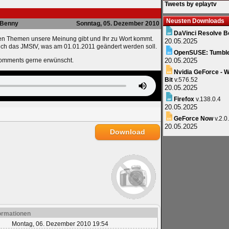
Tweets by eplaytv
Neusten Downloads
Benny
Sonntag, 05. Dezember 2010
DaVinci Resolve B
en Themen unsere Meinung gibt und Ihr zu Wort kommt.
20.05.2025
ich das JMStV, was am 01.01.2011 geändert werden soll.
OpenSUSE: Tumbl
Comments gerne erwünscht.
20.05.2025
Nvidia GeForce - W
Bit
v.576.52
20.05.2025
Firefox
v.138.0.4
20.05.2025
GeForce Now
v.2.0
20.05.2025
Download
ormationen
Montag, 06. Dezember 2010 19:54