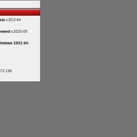
eta
v.20.0 #4
eweed
v.2025-05
indows 10/11 64-
.73.139