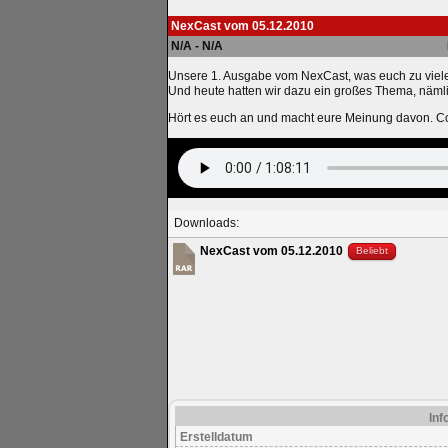
NexCast vom 05.12.2010
N/A - N/A
Unsere 1. Ausgabe vom NexCast, was euch zu viel
Und heute hatten wir dazu ein großes Thema, näml
Hört es euch an und macht eure Meinung davon. 
Downloads:
NexCast vom 05.12.2010
Beliebt
Inf
Erstelldatum