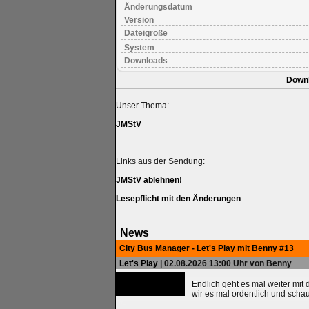
Änderungsdatum
Version
Dateigröße
System
Downloads
Down
Unser Thema:
JMStV
Links aus der Sendung:
JMStV ablehnen!
Lesepflicht mit den Änderungen
News
City Bus Manager - Let's Play mit Benny #13
Let's Play
| 02.08.2026 13:00 Uhr von Benny
Endlich geht es mal weiter mit
wir es mal ordentlich und scha