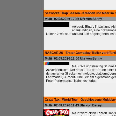
Seaworks: Trap Season - Krabben und Meer im 
Multi
| 02.08.2026 12:35 Uhr von Benny
Aerosoft, Binary Impact und Al
anzukündigen, eine praxisnah
kalten Gewässern und auf den abgelegenen Insel
NASCAR 26 - Erster Gameplay-Trailer veröffentl
Multi
| 02.08.2026 12:00 Uhr von Benny
NASCAR und iRacing Studios ha
26
veröffentlicht. Der neuste Teil der Reihe biete
dynamischer Streckentechnologie, plattformüberg
Fahrmodell, Burnout-Jubel, einem eigenständig
Peak-Performance-Trainingsmodus.
Crazy Taxi: World Tour - Geschlossene Multipla
Multi
| 02.08.2026 11:43 Uhr von Benny
Na ihr verrückten Fahrer! Habt 