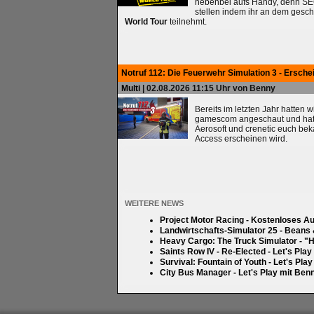
nebenbei aufs Handy, denn SEG
stellen indem ihr an dem gesc
World Tour
teilnehmt.
Notruf 112: Die Feuerwehr Simulation 3 - Ersche
Multi
| 02.08.2026 11:15 Uhr von Benny
Bereits im letzten Jahr hatten 
gamescom angeschaut und hatten
Aerosoft und crenetic euch bek
Access erscheinen wird.
WEITERE NEWS
Project Motor Racing - Kostenloses A
Landwirtschafts-Simulator 25 - Beans
Heavy Cargo: The Truck Simulator - "H
Saints Row IV - Re-Elected - Let's Pla
Survival: Fountain of Youth - Let's Pla
City Bus Manager - Let's Play mit Ben