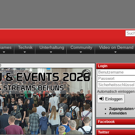
Games
Technik
Unterhaltung
Community
Video on Demand
0
Login
Automatisch einloggen
Einloggen
Zugangsdaten 
Anmelden
Facebook
Twitter