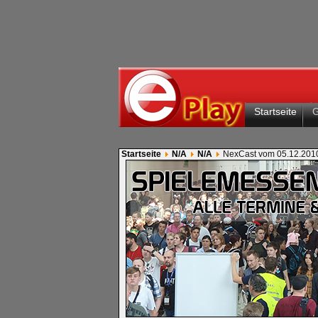
Startseite
Startseite
N/A
N/A
NexCast vom 05.12.201