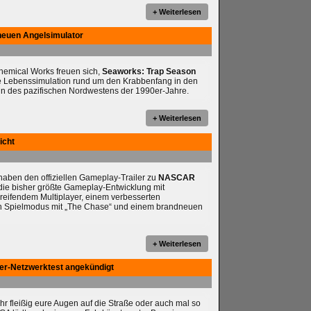
+ Weiterlesen
neuen Angelsimulator
chemical Works freuen sich,
Seaworks: Trap Season
e Lebenssimulation rund um den Krabbenfang in den
n des pazifischen Nordwestens der 1990er-Jahre.
+ Weiterlesen
icht
ben den offiziellen Gameplay-Trailer zu
NASCAR
t die bisher größte Gameplay-Entwicklung mit
reifendem Multiplayer, einem verbesserten
en Spielmodus mit „The Chase“ und einem brandneuen
+ Weiterlesen
yer-Netzwerktest angekündigt
ihr fleißig eure Augen auf die Straße oder auch mal so