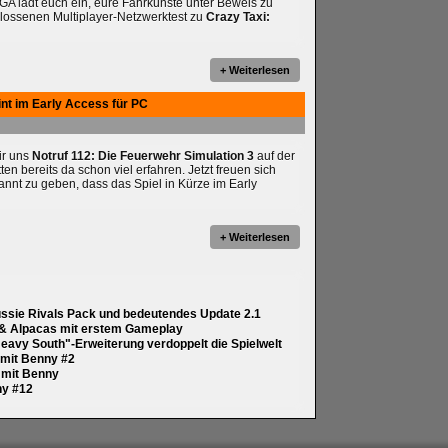
A lädt euch ein, eure Fahrkünste unter Beweis zu
hlossenen Multiplayer-Netzwerktest zu
Crazy Taxi:
+ Weiterlesen
int im Early Access für PC
wir uns
Notruf 112: Die Feuerwehr Simulation 3
auf der
 bereits da schon viel erfahren. Jetzt freuen sich
annt zu geben, dass das Spiel in Kürze im Early
+ Weiterlesen
ussie Rivals Pack und bedeutendes Update 2.1
 & Alpacas mit erstem Gameplay
eavy South"-Erweiterung verdoppelt die Spielwelt
y mit Benny #2
y mit Benny
ny #12