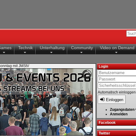
Games
Technik
Unterhaltung
Community
Video on Demand
onntag mit JMStV
Login
Automatisch einloggen
Einloggen
Zugangsdaten 
Anmelden
Facebook
Twitter