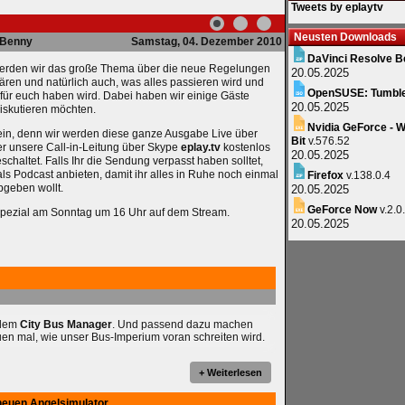
Tweets by eplaytv
Neusten Downloads
Benny
Samstag, 04. Dezember 2010
DaVinci Resolve B
 werden wir das große Thema über die neue Regelungen
20.05.2025
ren und natürlich auch, was alles passieren wird und
OpenSUSE: Tumbl
 für euch haben wird. Dabei haben wir einige Gäste
20.05.2025
iskutieren möchten.
Nvidia GeForce - W
i sein, denn wir werden diese ganze Ausgabe Live über
Bit
v.576.52
r unsere Call-in-Leitung über Skype
eplay.tv
kostenlos
20.05.2025
schaltet. Falls Ihr die Sendung verpasst haben solltet,
ls Podcast anbieten, damit ihr alles in Ruhe noch einmal
Firefox
v.138.0.4
bgeben wollt.
20.05.2025
GeForce Now
v.2.0
Spezial am Sonntag um 16 Uhr auf dem Stream.
20.05.2025
 dem
City Bus Manager
. Und passend dazu machen
uen mal, wie unser Bus-Imperium voran schreiten wird.
+ Weiterlesen
neuen Angelsimulator