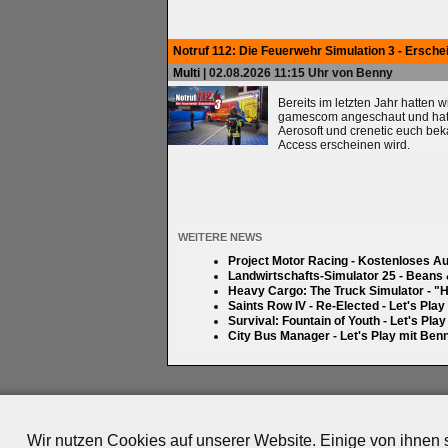
Notruf 112: Die Feuerwehr Simulation 3 - Ersche
Multi
| 02.08.2026 11:15 Uhr von Benny
Bereits im letzten Jahr hatten 
gamescom angeschaut und hatten
Aerosoft und crenetic euch bek
Access erscheinen wird.
WEITERE NEWS
Project Motor Racing - Kostenloses A
Landwirtschafts-Simulator 25 - Beans
Heavy Cargo: The Truck Simulator - "H
Saints Row IV - Re-Elected - Let's Pla
Survival: Fountain of Youth - Let's Pla
City Bus Manager - Let's Play mit Ben
Impressum
|
Datenschutz
|
Medien
|
Team
|
Jobs
|
P
© 2010-2026 ePlay TV
Wir nutzen Cookies auf unserer Website. Einige von ihnen s