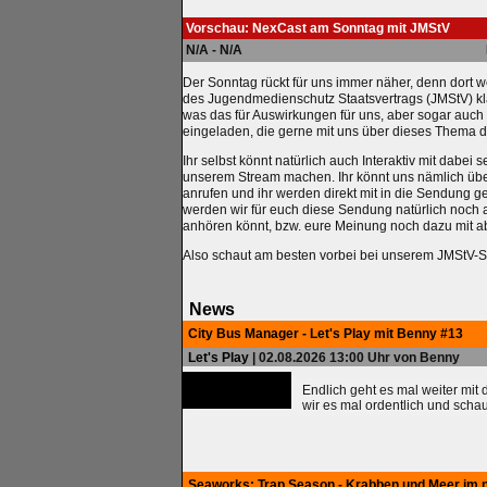
Vorschau: NexCast am Sonntag mit JMStV
N/A - N/A
Der Sonntag rückt für uns immer näher, denn dort
des Jugendmedienschutz Staatsvertrags (JMStV) klä
was das für Auswirkungen für uns, aber sogar auch
eingeladen, die gerne mit uns über dieses Thema d
Ihr selbst könnt natürlich auch Interaktiv mit dabe
unserem Stream machen. Ihr könnt uns nämlich übe
anrufen und ihr werden direkt mit in die Sendung ge
werden wir für euch diese Sendung natürlich noch a
anhören könnt, bzw. eure Meinung noch dazu mit a
Also schaut am besten vorbei bei unserem JMStV-
News
City Bus Manager - Let's Play mit Benny #13
Let's Play
| 02.08.2026 13:00 Uhr von Benny
Endlich geht es mal weiter mit
wir es mal ordentlich und scha
Seaworks: Trap Season - Krabben und Meer im 