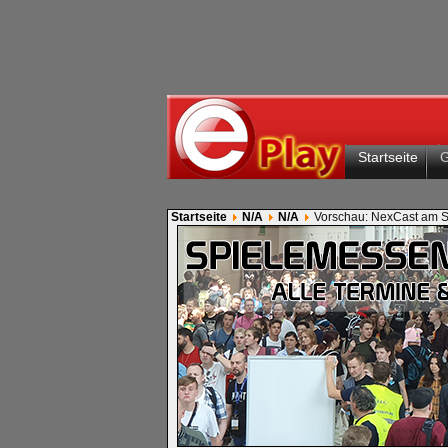
Startseite
Startseite
N/A
N/A
Vorschau: NexCast am S