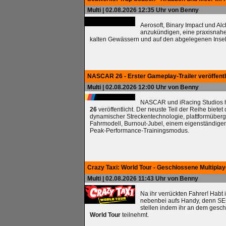
Multi
| 02.08.2026 12:35 Uhr von Benny
Aerosoft, Binary Impact und Al
anzukündigen, eine praxisnah
kalten Gewässern und auf den abgelegenen Insel
NASCAR 26 - Erster Gameplay-Trailer veröffentl
Multi
| 02.08.2026 12:00 Uhr von Benny
NASCAR und iRacing Studios ha
26
veröffentlicht. Der neuste Teil der Reihe biete
dynamischer Streckentechnologie, plattformüberg
Fahrmodell, Burnout-Jubel, einem eigenständig
Peak-Performance-Trainingsmodus.
Crazy Taxi: World Tour - Geschlossene Multipla
Multi
| 02.08.2026 11:43 Uhr von Benny
Na ihr verrückten Fahrer! Habt 
nebenbei aufs Handy, denn SEG
stellen indem ihr an dem gesc
World Tour
teilnehmt.