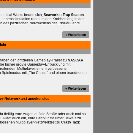
chemical Works freuen sich,
Seaworks: Trap Season
e Lebenssimulation rund um den Krabbenfang in den
n des pazifischen Nordwestens der 1990er-Jahre.
+ Weiterlesen
icht
ben den offiziellen Gameplay-Trailer zu
NASCAR
t die bisher größte Gameplay-Entwicklung mit
reifendem Multiplayer, einem verbesserten
en Spielmodus mit „The Chase“ und einem brandneuen
+ Weiterlesen
yer-Netzwerktest angekündigt
ihr fleißig eure Augen auf die Straße oder auch mal so
A lädt euch ein, eure Fahrkünste unter Beweis zu
hlossenen Multiplayer-Netzwerktest zu
Crazy Taxi: