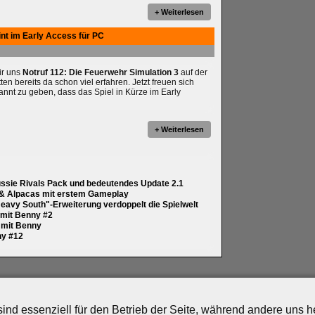
+ Weiterlesen
int im Early Access für PC
wir uns
Notruf 112: Die Feuerwehr Simulation 3
auf der
 bereits da schon viel erfahren. Jetzt freuen sich
annt zu geben, dass das Spiel in Kürze im Early
+ Weiterlesen
ussie Rivals Pack und bedeutendes Update 2.1
 & Alpacas mit erstem Gameplay
eavy South"-Erweiterung verdoppelt die Spielwelt
y mit Benny #2
y mit Benny
ny #12
artner
|
Archiv
|
Feed
|
Cookie-Zustimmung ändern
ind essenziell für den Betrieb der Seite, während andere uns 