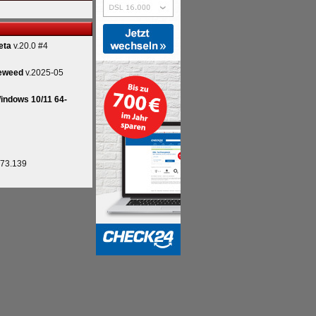
eta
v.20.0 #4
eweed
v.2025-05
indows 10/11 64-
.73.139